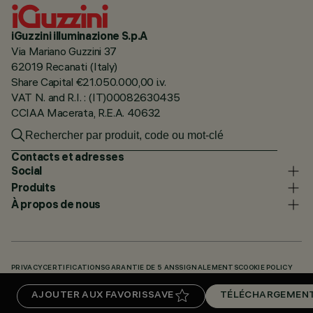
iGuzzini illuminazione S.p.A
Via Mariano Guzzini 37
62019 Recanati (Italy)
Share Capital €21.050.000,00 i.v.
VAT N. and R.I. : (IT)00082630435
CCIAA Macerata, R.E.A. 40632
Contacts et adresses
Social
Produits
À propos de nous
PRIVACY
CERTIFICATIONS
GARANTIE DE 5 ANS
SIGNALEMENTS
COOKIE POLICY
ACCESSIBILITY STATEMENT
NOS CODES
KNOWLEDGE BASE (LOGIN REQUIRED)
AJOUTER AUX FAVORIS
SAVE
TÉLÉCHARGEMEN
TÉLÉCHARGEMENTS