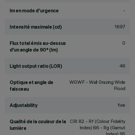
-
lm en mode d'urgence
1697
Intensité maximale (cd)
0
Flux total émis au-dessus
d'un angle de 90° (lm)
46
Light output ratio (LOR)
WGWF - Wall Grazing Wide
Optique et angle de
Flood
faisceau
fixe
Adjustability
CRI
82
- Rf (Colour Fidelity
Qualité de la couleur de la
Index) 86 - Rg (Gamut
lumière
Index) 95