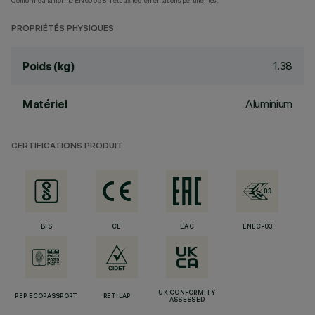
Conforme à la norme EN60598-1 et aux réglementations pertinentes.
PROPRIÉTÉS PHYSIQUES
1.38
Poids (kg)
Aluminium
Matériel
CERTIFICATIONS PRODUIT
BIS
CE
EAC
ENEC-03
UK CONFORMITY
PEP ECOPASSPORT
RETILAP
ASSESSED