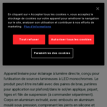
COMPOSANTS OPTIONNELS
En cliquant sur « Accepter tous les cookies », vous acceptez le
stockage de cookies sur votre appareil pour améliorer la navigation
sur le site, analyser son utilisation et contribuer à nos efforts de
marketing.
Plus d’informations
Tout refuser
Autoriser tous les cookies
DONNÉES TECHNIQUES
DERNIÈRE MISE À JOUR: 06/08/2026
Paramètres des cookies
DESCRIPTION
Appareil linéaire pour éclairage à lumière directe, conçu pour
l’utilisation de sources lumineuses à LED monochromes. Le
produit peut être installé avec des paires de bras, patères
pour application sur plafond/dans le sol/en applique, piquet,
tiges et filin de suspension (à commander séparément).
Corps en aluminium extrudé, avec embouts en aluminium
moulé sous pression, comprenant les joints en silicone et