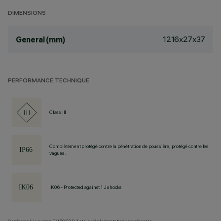
DIMENSIONS
1216x27x37
General (mm)
PERFORMANCE TECHNIQUE
Class III
Complètement protégé contre la pénétration de poussière, protégé contre les
vagues.
IK06 - Protected against 1 J shocks