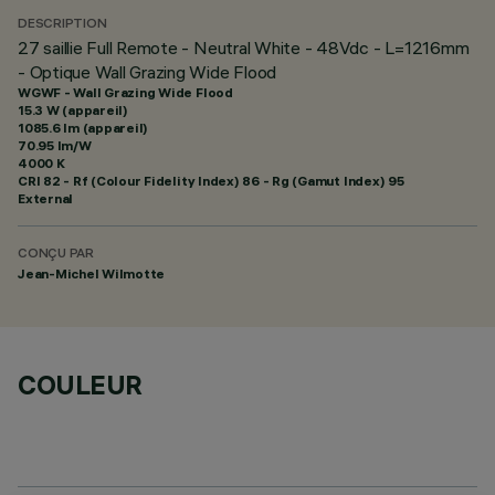
DESCRIPTION
27 saillie Full Remote - Neutral White - 48Vdc - L=1216mm
- Optique Wall Grazing Wide Flood
WGWF - Wall Grazing Wide Flood
15.3 W (appareil)
1085.6 lm (appareil)
70.95 lm/W
4000 K
CRI
82
- Rf (Colour Fidelity Index) 86 - Rg (Gamut Index) 95
External
CONÇU PAR
Jean-Michel Wilmotte
COULEUR