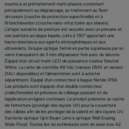
soumis à un prétraitement multi-phases consistant
principalement au dégraissage, au traitement au fluor-
zirconium (couche de protection superficielle) et à
l’étanchéisation (couche nano-structurée aux silanes).
L'étape suivante de peinture est assurée avec un primaire et
une peinture acrylique liquide, cuite à 150° apportant une
haute résistance aux agents atmosphériques et aux
ultraviolets. Groupe optique fermé en partie supérieure par un
verre transparent de 3 mm d’épaisseur fixé avec du silicone.
Équipé d’un circuit multi-LED de puissance couleur Neutral
White. La carte de contrôle 48 Vdc (version DMX et version
DALI disponibles) et l’alimentation sont à acheter
séparément. Équipé d’un connecteur à bague filetée IP68.
Les produits sont équipés d’un double connecteur
(mâle/femelle) en prévision du câblage passant et de
l’application en lignes continues. Le produit présente un cache
de fermeture (protégé des rayons UV) pour la couverture
des câbles afin de les protéger de la saleté et des rayons UV.
Système optique Opti Beam Lens à optique Wall Grazing
Wide Flood. Toutes les vis extérieures sont en acier inox A2.