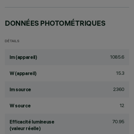
DONNÉES PHOTOMÉTRIQUES
DÉTAILS
1085.6
lm (appareil)
15.3
W (appareil)
2360
lm source
12
W source
70.95
Efficacité lumineuse
(valeur réelle)