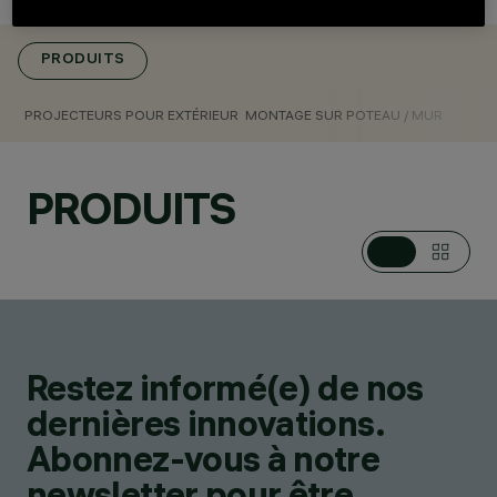
PRODUITS
CATÉGORIES
PROJECTEURS
PROJECTEURS POUR EXTÉRIEUR
MONTAGE SUR POTEAU / MUR
MULTIPLES SUR MÂT
/ EN APPLIQUE,
PROJECTEURS POUR
PRODUITS
EXTÉRIEUR
DESIGN
MARIO CUCINELLA
PRODUITS
144
Restez informé(e) de nos
dernières innovations.
Abonnez-vous à notre
newsletter pour être