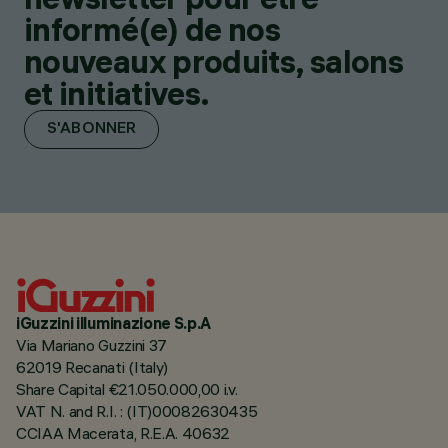
informé(e) de nos
nouveaux produits, salons
et initiatives.
S'ABONNER
iGuzzini illuminazione S.p.A
Via Mariano Guzzini 37
62019 Recanati (Italy)
Share Capital €21.050.000,00 i.v.
VAT N. and R.I. : (IT)00082630435
CCIAA Macerata, R.E.A. 40632