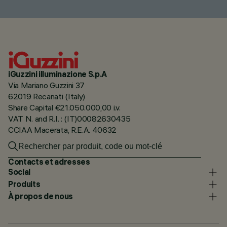
iGuzzini illuminazione S.p.A
Via Mariano Guzzini 37
62019 Recanati (Italy)
Share Capital €21.050.000,00 i.v.
VAT N. and R.I. : (IT)00082630435
CCIAA Macerata, R.E.A. 40632
Contacts et adresses
Social
Produits
À propos de nous