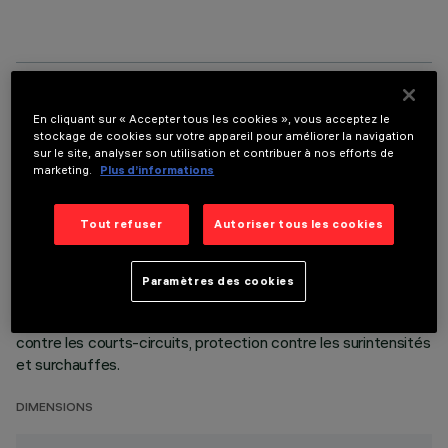
DONNÉES TECHNIQUES
En cliquant sur « Accepter tous les cookies », vous acceptez le
stockage de cookies sur votre appareil pour améliorer la navigation
DERNIÈRE MISE À JOUR: 13/07/2026
sur le site, analyser son utilisation et contribuer à nos efforts de
marketing.
Plus d’informations
DESCRIPTION
Tout refuser
Autoriser tous les cookies
Alimentation électronique non gradable à courant constant
max 20 W. Entrée Vin=220÷240 Vac 50÷60 Hz. < BR>
Sortie à courant constant 250÷700 mA sélectionnable avec
Paramètres des cookies
DIP-SWITCH. < BR> Les caractéristiques du produit
comprennent protection contre les surtensions, protection
contre les courts-circuits, protection contre les surintensités
et surchauffes.
DIMENSIONS