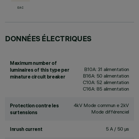
EAC
DONNÉES ÉLECTRIQUES
Maximum number of
B10A: 31 alimentation
luminaires of this type per
B16A: 50 alimentation
minature circuit breaker
C10A: 52 alimentation
C16A: 85 alimentation
4kV Mode commun e 2kV
Protection contre les
Mode différenciel
surtensions
5 A / 50 µs
Inrush current