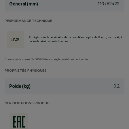
110x52x22
General (mm)
PERFORMANCE TECHNIQUE
Protégé contre la pénétration de corps solides de plus de 12 mm, non protégé
contre la pénétration de liquides.
Conforme à la norme EN60598-1 et aux réglementations pertinentes.
PROPRIÉTÉS PHYSIQUES
0.2
Poids (kg)
CERTIFICATIONS PRODUIT