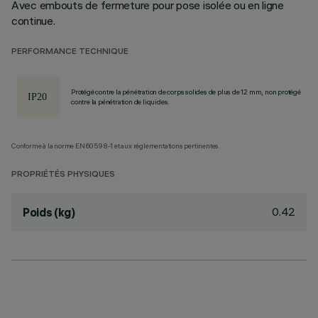
Avec embouts de fermeture pour pose isolée ou en ligne
continue.
PERFORMANCE TECHNIQUE
Protégé contre la pénétration de corps solides de plus de 12 mm, non protégé
contre la pénétration de liquides.
Conforme à la norme EN60598-1 et aux réglementations pertinentes.
PROPRIÉTÉS PHYSIQUES
0.42
Poids (kg)