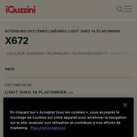
INTÉRIEURS
/
SYSTÈMES LINÉAIRES
/
LIGHT SHED 14
/
PLAFONNIER
X672
COULEUR
DONNÉES TECHNIQUES
TÉLÉCHARGEMENTS
COMPATIBLE 
X672
FAIT PARTIE DE
LIGHT SHED 14 PLAFONNIER
DESCRIPTION
En cliquant sur « Accepter tous les cookies », vous acceptez le
Kit d’installation sur plafond avec système de fixation pour
stockage de cookies sur votre appareil pour améliorer la navigation
modules ILS.
sur le site, analyser son utilisation et contribuer à nos efforts de
marketing.
Plus d’informations