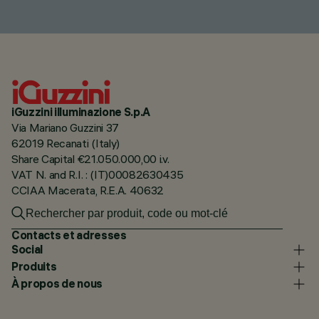
iGuzzini illuminazione S.p.A
Via Mariano Guzzini 37
62019 Recanati (Italy)
Share Capital €21.050.000,00 i.v.
VAT N. and R.I. : (IT)00082630435
CCIAA Macerata, R.E.A. 40632
Contacts et adresses
Social
Produits
À propos de nous