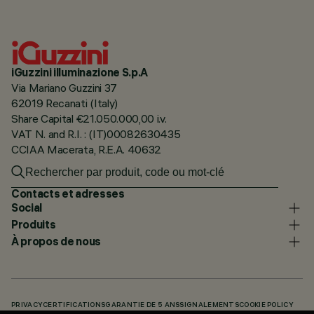
iGuzzini illuminazione S.p.A
Via Mariano Guzzini 37
62019 Recanati (Italy)
Share Capital €21.050.000,00 i.v.
VAT N. and R.I. : (IT)00082630435
CCIAA Macerata, R.E.A. 40632
Contacts et adresses
Social
Produits
À propos de nous
PRIVACY
CERTIFICATIONS
GARANTIE DE 5 ANS
SIGNALEMENTS
COOKIE POLICY