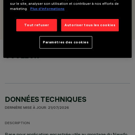
Base d'encastrement pour Newfo Suspension Ø88 et Ø116
sur le site, analyser son utilisation et contribuer à nos efforts de
marketing.
Plus d’informations
CONÇU PAR
iGuzzini
Tout refuser
Autoriser tous les cookies
Paramètres des cookies
COULEUR
DONNÉES TECHNIQUES
DERNIÈRE MISE À JOUR: 21/07/2026
DESCRIPTION
Base pour application encastrée utile au montage du Newfo