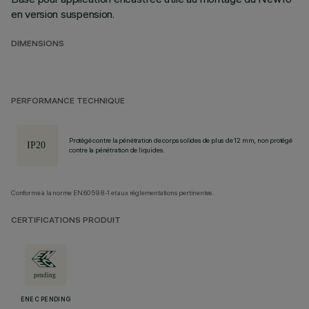
en version suspension.
DIMENSIONS
PERFORMANCE TECHNIQUE
Protégé contre la pénétration de corps solides de plus de 12 mm, non protégé
contre la pénétration de liquides.
Conforme à la norme EN60598-1 et aux réglementations pertinentes.
CERTIFICATIONS PRODUIT
ENEC PENDING