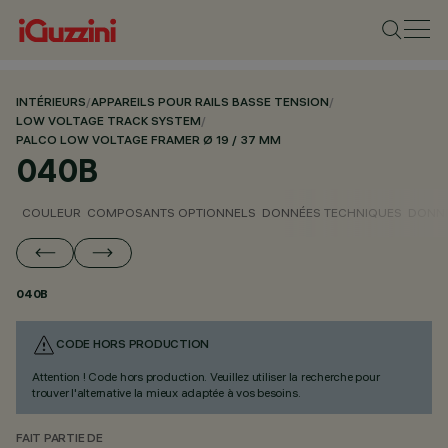
INTÉRIEURS
/
APPAREILS POUR RAILS BASSE TENSION
/
LOW VOLTAGE TRACK SYSTEM
/
PALCO LOW VOLTAGE FRAMER Ø 19 / 37 MM
040B
COULEUR
COMPOSANTS OPTIONNELS
DONNÉES TECHNIQUES
DONNÉ
040B
CODE HORS PRODUCTION
Attention ! Code hors production. Veuillez utiliser la recherche pour
trouver l'alternative la mieux adaptée à vos besoins.
FAIT PARTIE DE