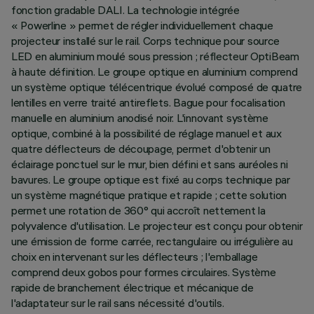
fonction gradable DALI. La technologie intégrée
« Powerline » permet de régler individuellement chaque
projecteur installé sur le rail. Corps technique pour source
LED en aluminium moulé sous pression ; réflecteur OptiBeam
à haute définition. Le groupe optique en aluminium comprend
un système optique télécentrique évolué composé de quatre
lentilles en verre traité antireflets. Bague pour focalisation
manuelle en aluminium anodisé noir. L'innovant système
optique, combiné à la possibilité de réglage manuel et aux
quatre déflecteurs de découpage, permet d'obtenir un
éclairage ponctuel sur le mur, bien défini et sans auréoles ni
bavures. Le groupe optique est fixé au corps technique par
un système magnétique pratique et rapide ; cette solution
permet une rotation de 360° qui accroît nettement la
polyvalence d'utilisation. Le projecteur est conçu pour obtenir
une émission de forme carrée, rectangulaire ou irrégulière au
choix en intervenant sur les déflecteurs ; l'emballage
comprend deux gobos pour formes circulaires. Système
rapide de branchement électrique et mécanique de
l'adaptateur sur le rail sans nécessité d'outils.