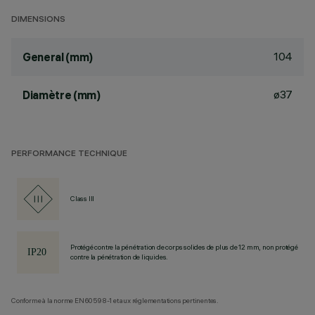
DIMENSIONS
104
General (mm)
ø37
Diamètre (mm)
PERFORMANCE TECHNIQUE
Class III
Protégé contre la pénétration de corps solides de plus de 12 mm, non protégé
contre la pénétration de liquides.
Conforme à la norme EN60598-1 et aux réglementations pertinentes.