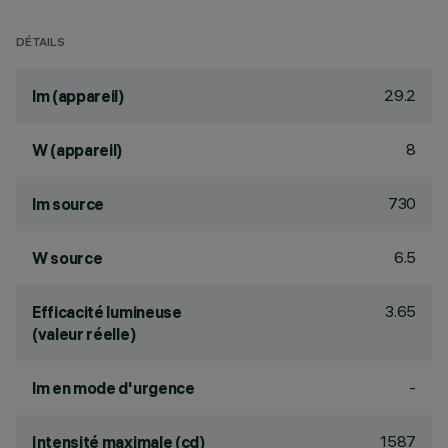
DÉTAILS
29.2
lm (appareil)
8
W (appareil)
730
lm source
6.5
W source
3.65
Efficacité lumineuse
(valeur réelle)
-
lm en mode d'urgence
1587
Intensité maximale (cd)