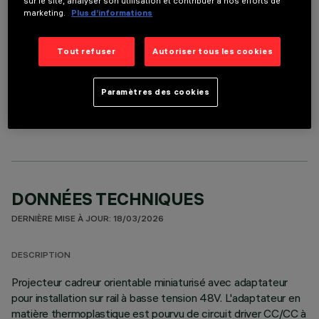
sur le site, analyser son utilisation et contribuer à nos efforts de
marketing.
Plus d’informations
Tout refuser
Autoriser tous les cookies
COMPOSANTS OPTIONNELS
Paramètres des cookies
DONNÉES TECHNIQUES
DERNIÈRE MISE À JOUR: 18/03/2026
DESCRIPTION
Projecteur cadreur orientable miniaturisé avec adaptateur
pour installation sur rail à basse tension 48V. L'adaptateur en
matière thermoplastique est pourvu de circuit driver CC/CC à