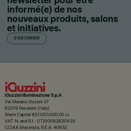
informé(e) de nos
nouveaux produits, salons
et initiatives.
S'ABONNER
iGuzzini illuminazione S.p.A
Via Mariano Guzzini 37
62019 Recanati (Italy)
Share Capital €21.050.000,00 i.v.
VAT N. and R.I. : (IT)00082630435
CCIAA Macerata, R.E.A. 40632