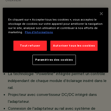
OVERVIEW
VOIR LES CODES DES PRODUITS
En cliquant sur « Accepter tous les cookies », vous acceptez le
stockage de cookies sur votre appareil pour améliorer la navigation
Overview
sur le site, analyser son utilisation et contribuer à nos efforts de
marketing.
Plus d’informations
Installation sur rail basse tension (48V).
Tout refuser
Autoriser tous les cookies
L'adaptateur thermoplastique comprend le circuit
d'attaque DC/DC avec la fonctionnalité DALI à
Paramètres des cookies
gradation.
La technologie "Powerline" intégrée permet un contrôle
indépendant de chaque module d'éclairage inséré dans le
rail.
Projecteur avec convertisseur DC/DC intégré dans
l'adaptateur.
Connexion de l'adaptateur au rail avec système de