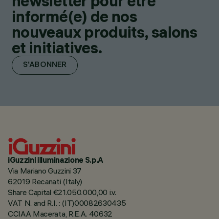
newsletter pour être
informé(e) de nos
nouveaux produits, salons
et initiatives.
S'ABONNER
iGuzzini illuminazione S.p.A
Via Mariano Guzzini 37
62019 Recanati (Italy)
Share Capital €21.050.000,00 i.v.
VAT N. and R.I. : (IT)00082630435
CCIAA Macerata, R.E.A. 40632