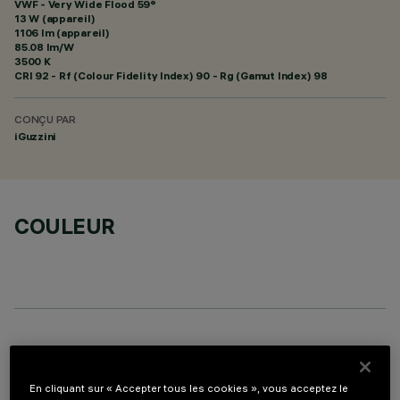
VWF - Very Wide Flood 59°
13 W (appareil)
1106 lm (appareil)
85.08 lm/W
3500 K
CRI
92
- Rf (Colour Fidelity Index) 90 - Rg (Gamut Index) 98
CONÇU PAR
iGuzzini
COULEUR
ACCESSOIRES REQUIS
Il est nécessaire de commander l'un des accessoires requis pour installer et utiliser correctement
En cliquant sur « Accepter tous les cookies », vous acceptez le
le produit: