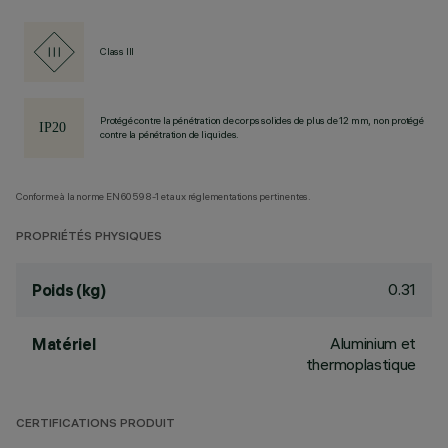
Class III
Protégé contre la pénétration de corps solides de plus de 12 mm, non protégé
contre la pénétration de liquides.
Conforme à la norme EN60598-1 et aux réglementations pertinentes.
PROPRIÉTÉS PHYSIQUES
0.31
Poids (kg)
Aluminium et
Matériel
thermoplastique
CERTIFICATIONS PRODUIT