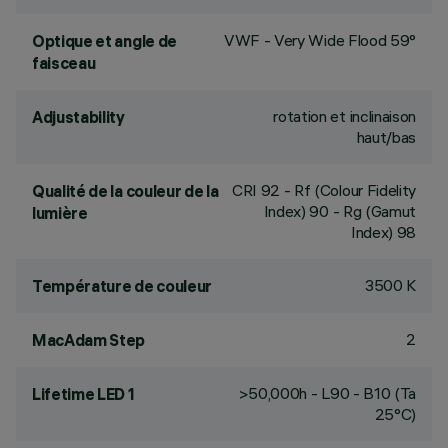
VWF - Very Wide Flood 59°
Optique et angle de
faisceau
rotation et inclinaison
Adjustability
haut/bas
CRI
92
- Rf (Colour Fidelity
Qualité de la couleur de la
Index) 90 - Rg (Gamut
lumière
Index) 98
3500 K
Température de couleur
2
MacAdam Step
>50,000h - L90 - B10 (Ta
Lifetime LED 1
25°C)