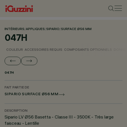
INTÉRIEURS
/
APPLIQUES
/
SIPARIO
/
SURFACE Ø56 MM
047H
COULEUR
ACCESSOIRES REQUIS
COMPOSANTS OPTIONNELS
DONNÉE
047H
FAIT PARTIE DE
SIPARIO SURFACE Ø56 MM
DESCRIPTION
Sipario LV Ø56 Basetta - Classe III - 3500K - Très large
faisceau - Lentille