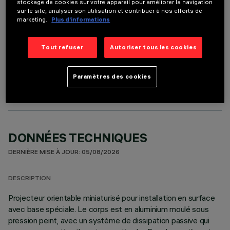
stockage de cookies sur votre appareil pour améliorer la navigation
sur le site, analyser son utilisation et contribuer à nos efforts de
marketing.
Plus d’informations
Tout refuser
Autoriser tous les cookies
COMPOSANTS OPTIONNELS
Paramètres des cookies
DONNÉES TECHNIQUES
DERNIÈRE MISE À JOUR: 05/08/2026
DESCRIPTION
Projecteur orientable miniaturisé pour installation en surface
avec base spéciale. Le corps est en aluminium moulé sous
pression peint, avec un système de dissipation passive qui