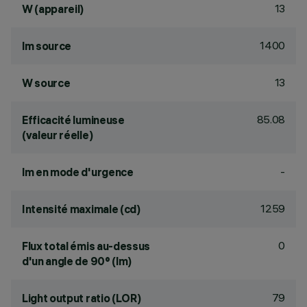
13
W (appareil)
1400
lm source
13
W source
85.08
Efficacité lumineuse
(valeur réelle)
-
lm en mode d'urgence
1259
Intensité maximale (cd)
0
Flux total émis au-dessus
d'un angle de 90° (lm)
79
Light output ratio (LOR)