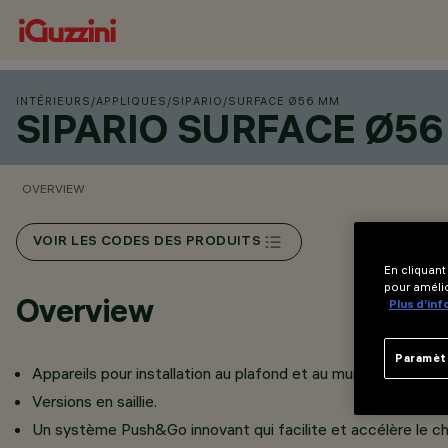
INTÉRIEURS
/
APPLIQUES
/
SIPARIO
/
SURFACE Ø56 MM
SIPARIO SURFACE Ø5
OVERVIEW
VOIR LES CODES DES PRODUITS
En cliquant
pour amélio
Overview
Plus d’in
Paramèt
Appareils pour installation au plafond et au mur.
Versions en saillie.
Un système Push&Go innovant qui facilite et accélère le c