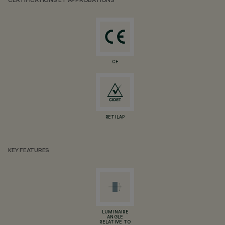
CERTIFICATIONS ET APPROBATIONS
CE
RETILAP
KEY FEATURES
LUMINAIRE
ANGLE
RELATIVE TO