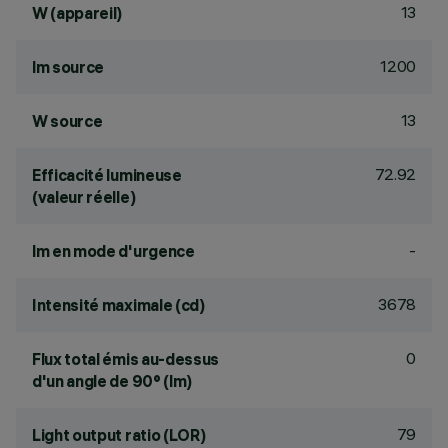
13
W (appareil)
1200
lm source
13
W source
72.92
Efficacité lumineuse
(valeur réelle)
-
lm en mode d'urgence
3678
Intensité maximale (cd)
0
Flux total émis au-dessus
d'un angle de 90° (lm)
79
Light output ratio (LOR)