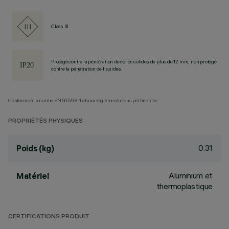
Class III
Protégé contre la pénétration de corps solides de plus de 12 mm, non protégé
contre la pénétration de liquides.
Conforme à la norme EN60598-1 et aux réglementations pertinentes.
PROPRIÉTÉS PHYSIQUES
0.31
Poids (kg)
Aluminium et
Matériel
thermoplastique
CERTIFICATIONS PRODUIT