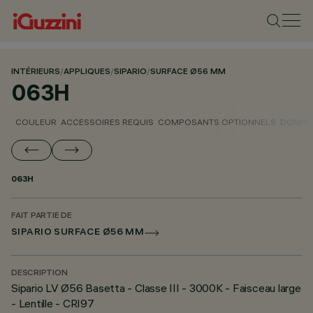
INTÉRIEURS
/
APPLIQUES
/
SIPARIO
/
SURFACE Ø56 MM
063H
COULEUR
ACCESSOIRES REQUIS
COMPOSANTS OPTIONNELS
DONNÉE
063H
FAIT PARTIE DE
SIPARIO SURFACE Ø56 MM
DESCRIPTION
Sipario LV Ø56 Basetta - Classe III - 3000K - Faisceau large
- Lentille - CRI97