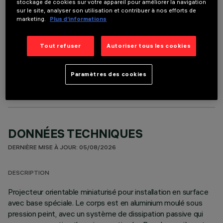
stockage de cookies sur votre appareil pour améliorer la navigation
sur le site, analyser son utilisation et contribuer à nos efforts de
marketing.
Plus d’informations
Tout refuser
Autoriser tous les cookies
COMPOSANTS OPTIONNELS
Paramètres des cookies
DONNÉES TECHNIQUES
DERNIÈRE MISE À JOUR: 05/08/2026
DESCRIPTION
Projecteur orientable miniaturisé pour installation en surface
avec base spéciale. Le corps est en aluminium moulé sous
pression peint, avec un système de dissipation passive qui