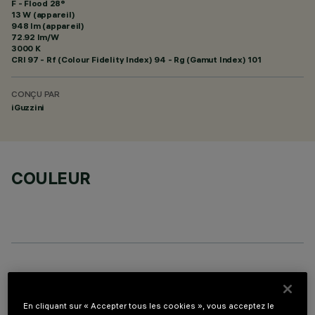
F - Flood 28°
13 W (appareil)
948 lm (appareil)
72.92 lm/W
3000 K
CRI
97
- Rf (Colour Fidelity Index) 94 - Rg (Gamut Index) 101
CONÇU PAR
iGuzzini
COULEUR
ACCESSOIRES REQUIS
Il est nécessaire de commander l'un des accessoires requis pour installer et utiliser correctement
En cliquant sur « Accepter tous les cookies », vous acceptez le
le produit: