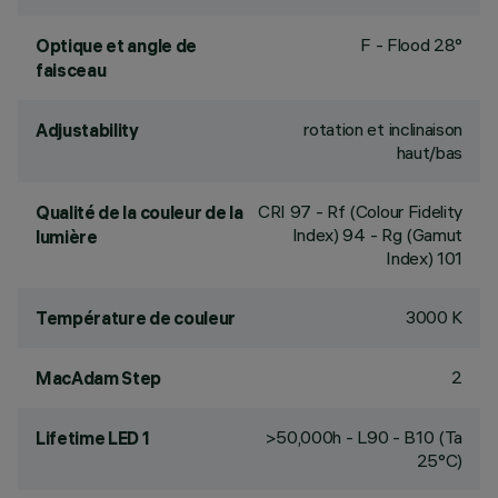
F - Flood 28°
Optique et angle de
faisceau
rotation et inclinaison
Adjustability
haut/bas
CRI
97
- Rf (Colour Fidelity
Qualité de la couleur de la
Index) 94 - Rg (Gamut
lumière
Index) 101
3000 K
Température de couleur
2
MacAdam Step
>50,000h - L90 - B10 (Ta
Lifetime LED 1
25°C)