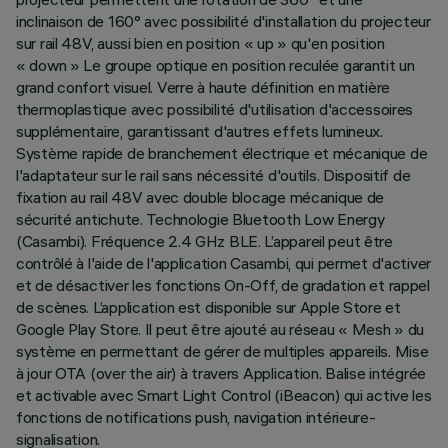
inclinaison de 160° avec possibilité d'installation du projecteur
sur rail 48V, aussi bien en position « up » qu'en position
« down » Le groupe optique en position reculée garantit un
grand confort visuel. Verre à haute définition en matière
thermoplastique avec possibilité d'utilisation d'accessoires
supplémentaire, garantissant d'autres effets lumineux.
Système rapide de branchement électrique et mécanique de
l'adaptateur sur le rail sans nécessité d'outils. Dispositif de
fixation au rail 48V avec double blocage mécanique de
sécurité antichute. Technologie Bluetooth Low Energy
(Casambi). Fréquence 2.4 GHz BLE. L’appareil peut être
contrôlé à l'aide de l'application Casambi, qui permet d'activer
et de désactiver les fonctions On-Off, de gradation et rappel
de scènes. L’application est disponible sur Apple Store et
Google Play Store. Il peut être ajouté au réseau « Mesh » du
système en permettant de gérer de multiples appareils. Mise
à jour OTA (over the air) à travers Application. Balise intégrée
et activable avec Smart Light Control (iBeacon) qui active les
fonctions de notifications push, navigation intérieure-
signalisation.