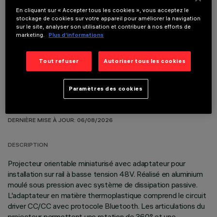
En cliquant sur « Accepter tous les cookies », vous acceptez le
stockage de cookies sur votre appareil pour améliorer la navigation
sur le site, analyser son utilisation et contribuer à nos efforts de
COMPOSANTS OPTIONNELS
marketing.
Plus d’informations
Tout refuser
Autoriser tous les cookies
Paramètres des cookies
DONNÉES TECHNIQUES
DERNIÈRE MISE À JOUR: 06/08/2026
DESCRIPTION
Projecteur orientable miniaturisé avec adaptateur pour
installation sur rail à basse tension 48V. Réalisé en aluminium
moulé sous pression avec système de dissipation passive.
L'adaptateur en matière thermoplastique comprend le circuit
driver CC/CC avec protocole Bluetooth. Les articulations du
projecteur permettent une rotation de 360° et une