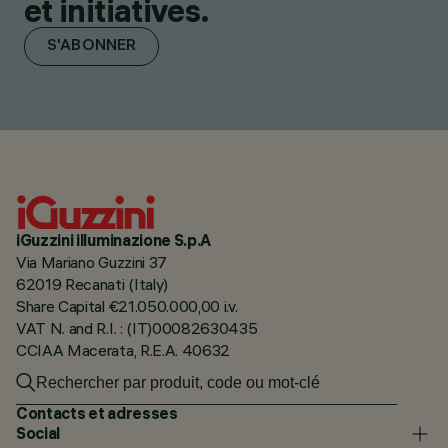
et initiatives.
S'ABONNER
iGuzzini illuminazione S.p.A
Via Mariano Guzzini 37
62019 Recanati (Italy)
Share Capital €21.050.000,00 i.v.
VAT N. and R.I. : (IT)00082630435
CCIAA Macerata, R.E.A. 40632
Contacts et adresses
Social