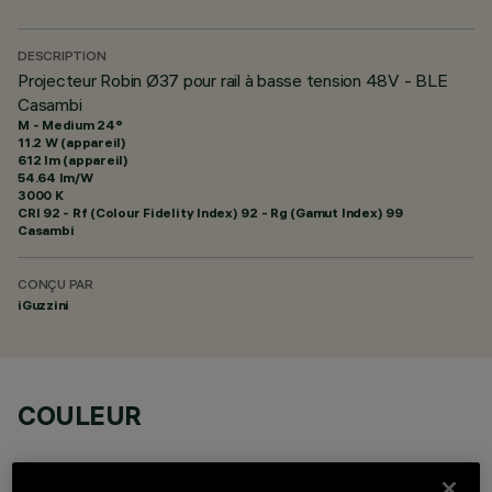
DESCRIPTION
Projecteur Robin Ø37 pour rail à basse tension 48V - BLE
Casambi
M - Medium 24°
11.2 W (appareil)
612 lm (appareil)
54.64 lm/W
3000 K
CRI
92
- Rf (Colour Fidelity Index) 92 - Rg (Gamut Index) 99
Casambi
CONÇU PAR
iGuzzini
COULEUR