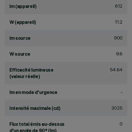
612
lm (appareil)
11.2
W (appareil)
900
lm source
9.6
W source
54.64
Efficacité lumineuse
(valeur réelle)
-
lm en mode d'urgence
3025
Intensité maximale (cd)
0
Flux total émis au-dessus
d'un angle de 90° (lm)