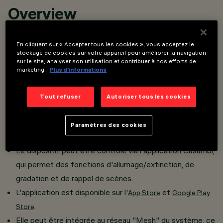
Overview
En cliquant sur « Accepter tous les cookies », vous acceptez le
Projecteur orientable miniaturisé avec adaptateur pour
stockage de cookies sur votre appareil pour améliorer la navigation
sur le site, analyser son utilisation et contribuer à nos efforts de
installation sur Superrail.
marketing.
Plus d’informations
Réalisé en aluminium moulé sous pression avec système
de dissipation passive.
Tout refuser
Autoriser tous les cookies
La technologie intégrée Casambi permet un contrôle
indépendant de chaque module d'éclairage inséré dans la
Paramètres des cookies
voie.
Le dispositif peut être contrôlé via l'application Casambi,
qui permet des fonctions d'allumage/extinction, de
gradation et de rappel de scènes.
L'application est disponible sur l'
et
App Store
Google Play
.
Store
Elle peut être intégrée au réseau "Mesh" du système, ce