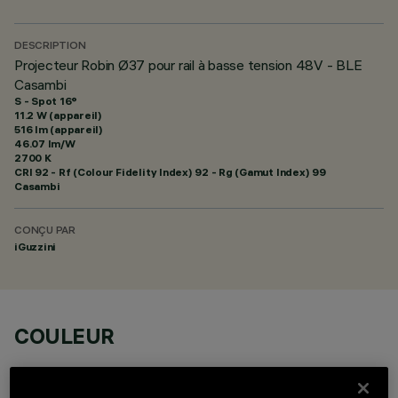
DESCRIPTION
Projecteur Robin Ø37 pour rail à basse tension 48V - BLE
Casambi
S - Spot 16°
11.2 W (appareil)
516 lm (appareil)
46.07 lm/W
2700 K
CRI
92
- Rf (Colour Fidelity Index) 92 - Rg (Gamut Index) 99
Casambi
CONÇU PAR
iGuzzini
COULEUR