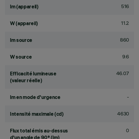
516
lm (appareil)
11.2
W (appareil)
860
lm source
9.6
W source
46.07
Efficacité lumineuse
(valeur réelle)
-
lm en mode d'urgence
4630
Intensité maximale (cd)
0
Flux total émis au-dessus
d'un angle de 90° (lm)