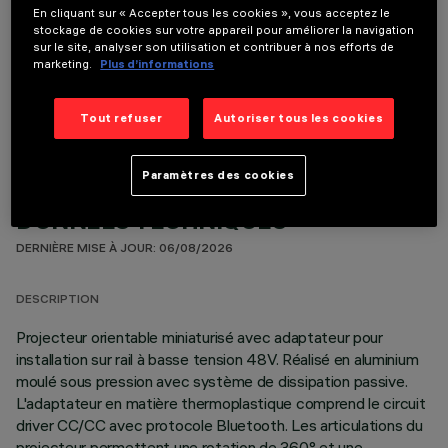
En cliquant sur « Accepter tous les cookies », vous acceptez le
stockage de cookies sur votre appareil pour améliorer la navigation
sur le site, analyser son utilisation et contribuer à nos efforts de
marketing.
Plus d’informations
COMPOSANTS OPTIONNELS
Tout refuser
Autoriser tous les cookies
Paramètres des cookies
DONNÉES TECHNIQUES
DERNIÈRE MISE À JOUR: 06/08/2026
DESCRIPTION
Projecteur orientable miniaturisé avec adaptateur pour
installation sur rail à basse tension 48V. Réalisé en aluminium
moulé sous pression avec système de dissipation passive.
L'adaptateur en matière thermoplastique comprend le circuit
driver CC/CC avec protocole Bluetooth. Les articulations du
projecteur permettent une rotation de 360° et une