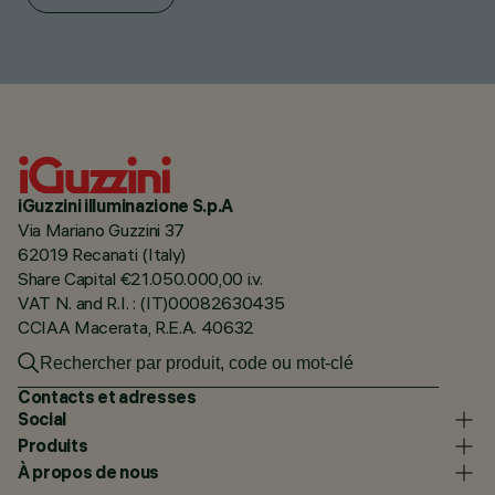
iGuzzini illuminazione S.p.A
Via Mariano Guzzini 37
62019 Recanati (Italy)
Share Capital €21.050.000,00 i.v.
VAT N. and R.I. : (IT)00082630435
CCIAA Macerata, R.E.A. 40632
Contacts et adresses
Social
Produits
À propos de nous