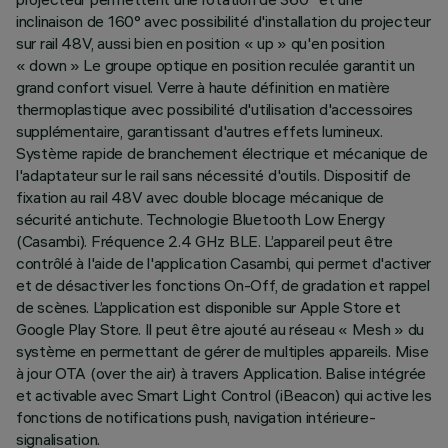
inclinaison de 160° avec possibilité d'installation du projecteur
sur rail 48V, aussi bien en position « up » qu'en position
« down » Le groupe optique en position reculée garantit un
grand confort visuel. Verre à haute définition en matière
thermoplastique avec possibilité d'utilisation d'accessoires
supplémentaire, garantissant d'autres effets lumineux.
Système rapide de branchement électrique et mécanique de
l'adaptateur sur le rail sans nécessité d'outils. Dispositif de
fixation au rail 48V avec double blocage mécanique de
sécurité antichute. Technologie Bluetooth Low Energy
(Casambi). Fréquence 2.4 GHz BLE. L’appareil peut être
contrôlé à l'aide de l'application Casambi, qui permet d'activer
et de désactiver les fonctions On-Off, de gradation et rappel
de scènes. L’application est disponible sur Apple Store et
Google Play Store. Il peut être ajouté au réseau « Mesh » du
système en permettant de gérer de multiples appareils. Mise
à jour OTA (over the air) à travers Application. Balise intégrée
et activable avec Smart Light Control (iBeacon) qui active les
fonctions de notifications push, navigation intérieure-
signalisation.