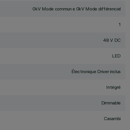
0kV Mode commun e 0kV Mode différenciel
1
48 V DC
LED
Électronique Driver inclus
Intégré
Dimmable
Casambi