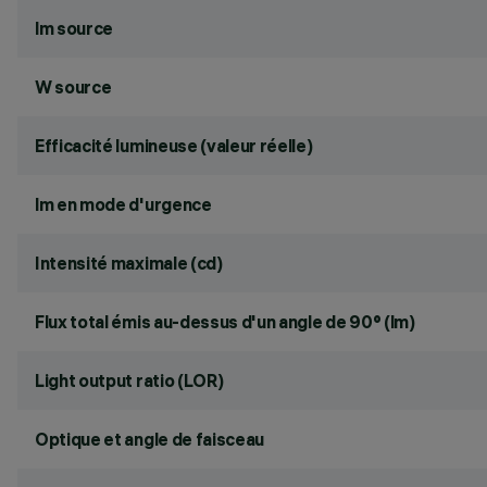
lm source
W source
Efficacité lumineuse (valeur réelle)
lm en mode d'urgence
Intensité maximale (cd)
Flux total émis au-dessus d'un angle de 90° (lm)
Light output ratio (LOR)
Optique et angle de faisceau