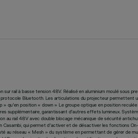
ion sur rail à basse tension 48V. Réalisé en aluminium moulé sous p
rotocole Bluetooth. Les articulations du projecteur permettent un
« up » qu'en position « down » Le groupe optique en position reculée 
soires supplémentaire, garantissant d'autres effets lumineux. Sys
 fixation au rail 48V avec double blocage mécanique de sécurité ant
ion Casambi, qui permet d'activer et de désactiver les fonctions On-
outé au réseau « Mesh » du système en permettant de gérer de multi