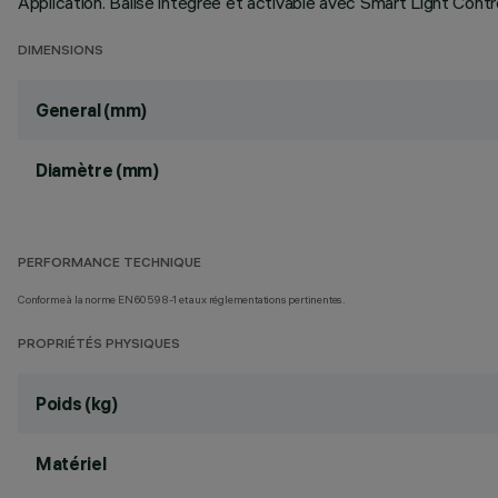
Application. Balise intégrée et activable avec Smart Light Control
DIMENSIONS
General (mm)
Diamètre (mm)
PERFORMANCE TECHNIQUE
Conforme à la norme EN60598-1 et aux réglementations pertinentes.
PROPRIÉTÉS PHYSIQUES
Poids (kg)
Matériel