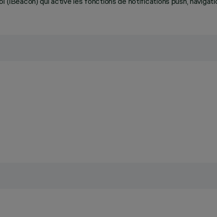
 (iBeacon) qui active les fonctions de notifications push, navigatio