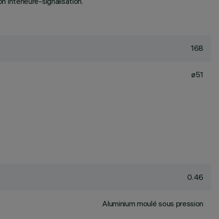
n intérieure-signalisation.
168
ø51
0.46
Aluminium moulé sous pression