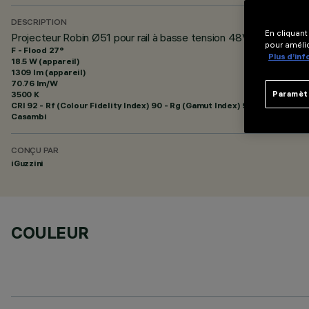
DESCRIPTION
En cliquant
Projecteur Robin Ø51 pour rail à basse tension 48V - BLE Casa
pour amélio
F - Flood 27°
Plus d’in
18.5 W (appareil)
1309 lm (appareil)
70.76 lm/W
3500 K
Paramèt
CRI
92
- Rf (Colour Fidelity Index) 90 - Rg (Gamut Index) 98
Casambi
CONÇU PAR
iGuzzini
COULEUR