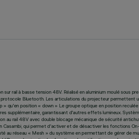
ion sur rail à basse tension 48V. Réalisé en aluminium moulé sous p
rotocole Bluetooth. Les articulations du projecteur permettent un
« up » qu'en position « down » Le groupe optique en position reculée 
soires supplémentaire, garantissant d'autres effets lumineux. Sys
 fixation au rail 48V avec double blocage mécanique de sécurité ant
ion Casambi, qui permet d'activer et de désactiver les fonctions On-
outé au réseau « Mesh » du système en permettant de gérer de multi