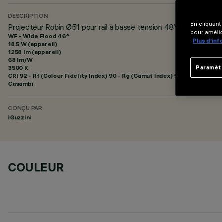
DESCRIPTION
En cliquant
Projecteur Robin Ø51 pour rail à basse tension 48V - BLE Casa
pour amélio
WF - Wide Flood 46°
Plus d’in
18.5 W (appareil)
1258 lm (appareil)
68 lm/W
3500 K
Paramèt
CRI
92
- Rf (Colour Fidelity Index) 90 - Rg (Gamut Index) 98
Casambi
CONÇU PAR
iGuzzini
COULEUR