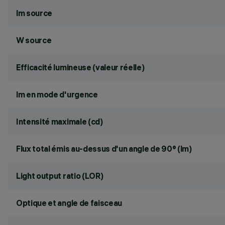
lm source
W source
Efficacité lumineuse (valeur réelle)
lm en mode d'urgence
Intensité maximale (cd)
Flux total émis au-dessus d'un angle de 90° (lm)
Light output ratio (LOR)
Optique et angle de faisceau