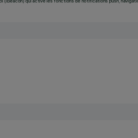
 (iBeacon) qui active les fonctions de notifications push, navigatio