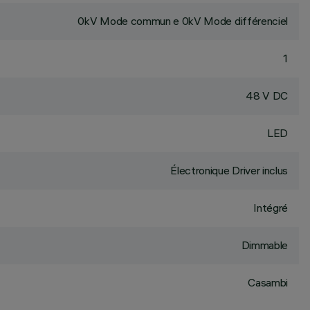
0kV Mode commun e 0kV Mode différenciel
1
48 V DC
LED
Électronique Driver inclus
Intégré
Dimmable
Casambi