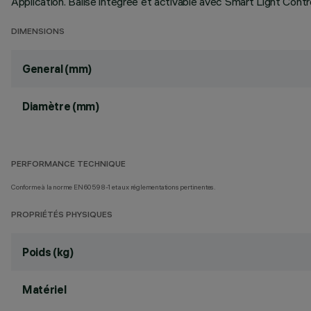
Application. Balise intégrée et activable avec Smart Light Control
DIMENSIONS
General (mm)
Diamètre (mm)
PERFORMANCE TECHNIQUE
Conforme à la norme EN60598-1 et aux réglementations pertinentes.
PROPRIÉTÉS PHYSIQUES
Poids (kg)
Matériel