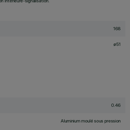
n intérieure-signalisation.
168
ø51
0.46
Aluminium moulé sous pression