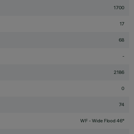
1700
17
68
-
2186
0
74
WF - Wide Flood 46°