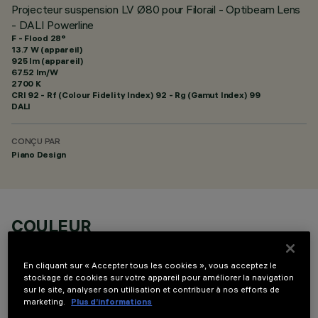
Projecteur suspension LV Ø80 pour Filorail - Optibeam Lens
- DALI Powerline
F - Flood 28°
13.7 W (appareil)
925 lm (appareil)
67.52 lm/W
2700 K
CRI
92
- Rf (Colour Fidelity Index) 92 - Rg (Gamut Index) 99
DALI
CONÇU PAR
Piano Design
COULEUR
En cliquant sur « Accepter tous les cookies », vous acceptez le
stockage de cookies sur votre appareil pour améliorer la navigation
sur le site, analyser son utilisation et contribuer à nos efforts de
marketing.
Plus d’informations