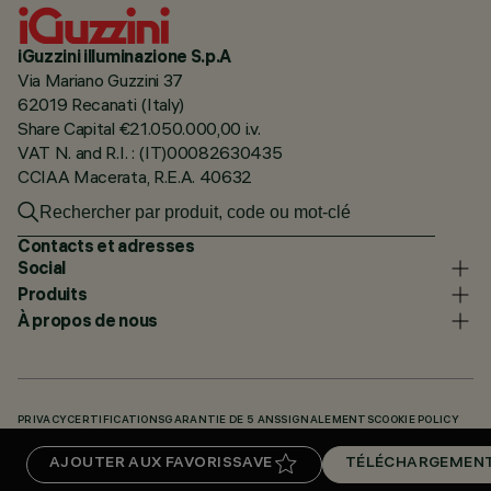
iGuzzini illuminazione S.p.A
Via Mariano Guzzini 37
62019 Recanati (Italy)
Share Capital €21.050.000,00 i.v.
VAT N. and R.I. : (IT)00082630435
CCIAA Macerata, R.E.A. 40632
Contacts et adresses
Social
Produits
À propos de nous
PRIVACY
CERTIFICATIONS
GARANTIE DE 5 ANS
SIGNALEMENTS
COOKIE POLICY
ACCESSIBILITY STATEMENT
NOS CODES
KNOWLEDGE BASE (LOGIN REQUIRED)
AJOUTER AUX FAVORIS
SAVE
TÉLÉCHARGEMEN
TÉLÉCHARGEMENTS