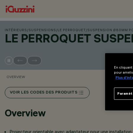
INTÉRIEURS
/
SUSPENSIONS
/
LE PERROQUET
/
SUSPENSION Ø80MM PO
LE PERROQUET SUSPE
En cliquant
pour amélio
OVERVIEW
Plus d’in
VOIR LES CODES DES PRODUITS
Paramèt
Overview
Projecteur orientable avec adaptateur pour une installation su