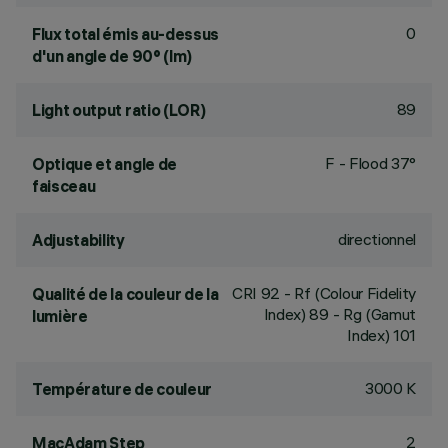
0
Flux total émis au-dessus
d'un angle de 90° (lm)
89
Light output ratio (LOR)
F - Flood 37°
Optique et angle de
faisceau
directionnel
Adjustability
CRI
92
- Rf (Colour Fidelity
Qualité de la couleur de la
Index) 89 - Rg (Gamut
lumière
Index) 101
3000 K
Température de couleur
2
MacAdam Step