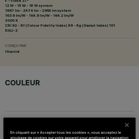
F - Flood 37°
12 W - 15 W - 18 W system
1967 lm - 2474 lm - 2955 lm system
163.9 lm/W - 164.9 lm/W - 164.2 lm/W
3000 K
CRI
92
- Rf (Colour Fidelity Index) 89 - Rg (Gamut Index) 101
DALI-2
CONÇU PAR
iGuzzini
COULEUR
PROFILO
En cliquant sur « Accepter tous les cookies », vous acceptez le
stockage de cookies sur votre appareil pour améliorer la navigation