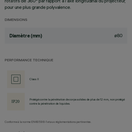
rotatifs de 360° par rapport à l'axe longitudinal du projecteur,
pour une plus grande polyvalence.
DIMENSIONS
ø80
Diamètre (mm)
PERFORMANCE TECHNIQUE
Class II
Protégé contre la pénétration de corps solides de plus de 12 mm, non protégé
contre la pénétration de liquides.
Conforme à la norme EN60598-1 et aux réglementations pertinentes.