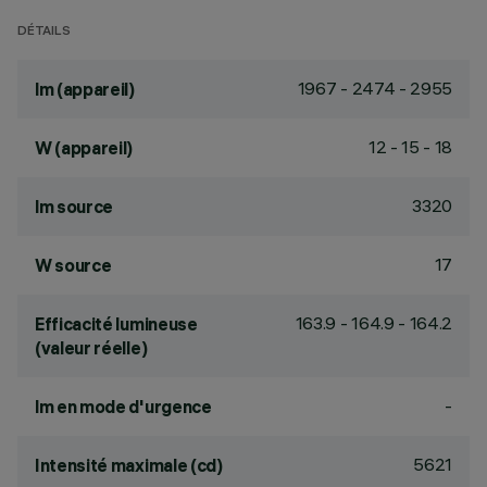
DÉTAILS
1967 - 2474 - 2955
lm (appareil)
12 - 15 - 18
W (appareil)
3320
lm source
17
W source
163.9 - 164.9 - 164.2
Efficacité lumineuse
(valeur réelle)
-
lm en mode d'urgence
5621
Intensité maximale (cd)