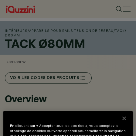
INTÉRIEURS
/
APPAREILS POUR RAILS TENSION DE RÉSEAU
/
TACK
/
Ø80MM
TACK Ø80MM
OVERVIEW
VOIR LES CODES DES PRODUITS
Overview
Sélecteur arrière intégré pour le réglage du flux lumineux
sur trois niveaux : 2000lm, 2500lm, 3000lm.
En cliquant sur « Accepter tous les cookies », vous acceptez le
stockage de cookies sur votre appareil pour améliorer la navigation
Système optique haute performance avec lentilles et
sur le site, analyser son utilisation et contribuer à nos efforts de