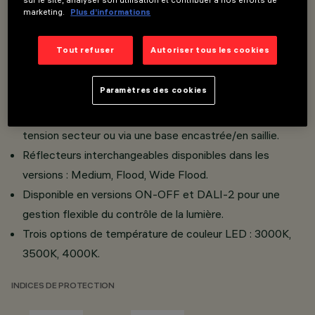
marketing.
Plus d’informations
réflecteurs en aluminium super pur.
Optiques disponibles: Spot, Medium, Flood et Wide
Tout refuser
Autoriser tous les cookies
Flood.
Maintenance simplifiée grâce au système "Push Pull"
Paramètres des cookies
pour l'alimentation et à la facilité d'accès au module LED.
Projecteur à très haute efficacité, installable sur rail à
tension secteur ou via une base encastrée/en saillie.
Réflecteurs interchangeables disponibles dans les
versions : Medium, Flood, Wide Flood.
Disponible en versions ON-OFF et DALI-2 pour une
gestion flexible du contrôle de la lumière.
Trois options de température de couleur LED : 3000K,
3500K, 4000K.
INDICES DE PROTECTION