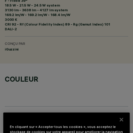
F - Flood 39°
18.5 W - 21.5 W - 24.5 W system
3130 lm - 3638 lm - 4127 lm system
169.2 lm/W - 169.2 lm/W - 168.4 lm/W
3000 K
CRI
92
- Rf (Colour Fidelity Index) 89 - Rg (Gamut Index) 101
DALI-2
CONÇU PAR
iGuzzini
COULEUR
PROFILO
En cliquant sur « Accepter tous les cookies », vous acceptez le
stockage de cookies sur votre appareil pour améliorer la navigation