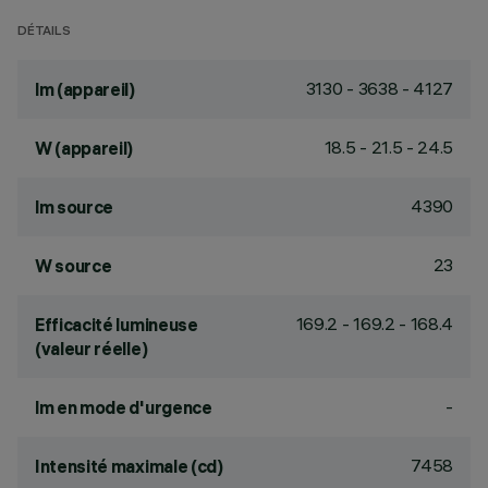
DÉTAILS
3130 - 3638 - 4127
lm (appareil)
18.5 - 21.5 - 24.5
W (appareil)
4390
lm source
23
W source
169.2 - 169.2 - 168.4
Efficacité lumineuse
(valeur réelle)
-
lm en mode d'urgence
7458
Intensité maximale (cd)