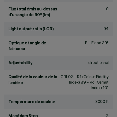
0
Flux total émis au-dessus
d'un angle de 90° (lm)
94
Light output ratio (LOR)
F - Flood 39°
Optique et angle de
faisceau
directionnel
Adjustability
CRI
92
- Rf (Colour Fidelity
Qualité de la couleur de la
Index) 89 - Rg (Gamut
lumière
Index) 101
3000 K
Température de couleur
2
MacAdam Step