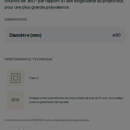
rotatifs de 360° par rapport à l'axe longitudinal du projecteur,
pour une plus grande polyvalence.
DIMENSIONS
ø90
Diamètre (mm)
PERFORMANCE TECHNIQUE
Class II
Protégé contre la pénétration de corps solides de plus de 12 mm, non protégé
contre la pénétration de liquides.
Conforme à la norme EN60598-1 et aux réglementations pertinentes.