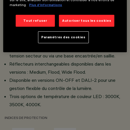
marketing.
Plus d’informations
réflecteurs en aluminium super pur.
Optiques disponibles : Spot, Medium, Flood et Wide
Tout refuser
Autoriser tous les cookies
Flood.
Maintenance simplifiée grâce au système "Push Pull"
Paramètres des cookies
pour l'alimentation et à la facilité d'accès au module LED.
Projecteur à très haute efficacité, installable sur rail à
tension secteur ou via une base encastrée/en saillie.
Réflecteurs interchangeables disponibles dans les
versions : Medium, Flood, Wide Flood.
Disponible en versions ON-OFF et DALI-2 pour une
gestion flexible du contrôle de la lumière.
Trois options de température de couleur LED : 3000K,
3500K, 4000K.
INDICES DE PROTECTION