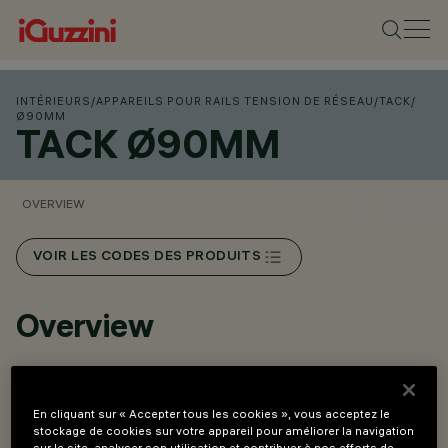
INTÉRIEURS
/
APPAREILS POUR RAILS TENSION DE RÉSEAU
/
TACK
/
Ø90MM
TACK Ø90MM
OVERVIEW
VOIR LES CODES DES PRODUITS
Overview
Sélecteur arrière intégré pour le réglage du flux lumineux
sur trois niveaux : 3000lm, 3500lm, 4000lm.
En cliquant sur « Accepter tous les cookies », vous acceptez le
stockage de cookies sur votre appareil pour améliorer la navigation
Système optique haute performance avec lentilles et
sur le site, analyser son utilisation et contribuer à nos efforts de