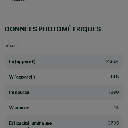
ASSESSED
DONNÉES PHOTOMÉTRIQUES
DÉTAILS
1436.4
lm (appareil)
14.8
W (appareil)
1890
lm source
14
W source
97.05
Efficacité lumineuse