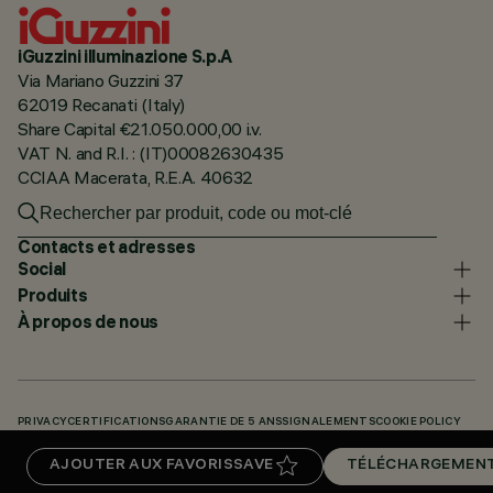
iGuzzini illuminazione S.p.A
Via Mariano Guzzini 37
62019 Recanati (Italy)
Share Capital €21.050.000,00 i.v.
VAT N. and R.I. : (IT)00082630435
CCIAA Macerata, R.E.A. 40632
Contacts et adresses
Social
Produits
À propos de nous
PRIVACY
CERTIFICATIONS
GARANTIE DE 5 ANS
SIGNALEMENTS
COOKIE POLICY
ACCESSIBILITY STATEMENT
NOS CODES
KNOWLEDGE BASE (LOGIN REQUIRED)
AJOUTER AUX FAVORIS
SAVE
TÉLÉCHARGEMEN
TÉLÉCHARGEMENTS