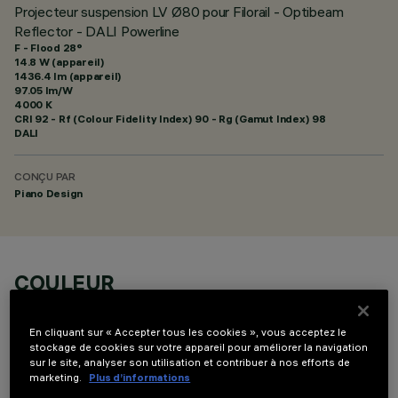
Projecteur suspension LV Ø80 pour Filorail - Optibeam
Reflector - DALI Powerline
F - Flood 28°
14.8 W (appareil)
1436.4 lm (appareil)
97.05 lm/W
4000 K
CRI
92
- Rf (Colour Fidelity Index) 90 - Rg (Gamut Index) 98
DALI
CONÇU PAR
Piano Design
COULEUR
En cliquant sur « Accepter tous les cookies », vous acceptez le
stockage de cookies sur votre appareil pour améliorer la navigation
sur le site, analyser son utilisation et contribuer à nos efforts de
marketing.
Plus d’informations