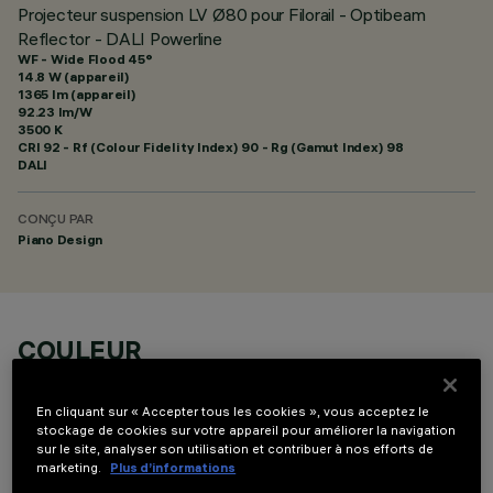
Projecteur suspension LV Ø80 pour Filorail - Optibeam
Reflector - DALI Powerline
WF - Wide Flood 45°
14.8 W (appareil)
1365 lm (appareil)
92.23 lm/W
3500 K
CRI
92
- Rf (Colour Fidelity Index) 90 - Rg (Gamut Index) 98
DALI
CONÇU PAR
Piano Design
COULEUR
En cliquant sur « Accepter tous les cookies », vous acceptez le
stockage de cookies sur votre appareil pour améliorer la navigation
sur le site, analyser son utilisation et contribuer à nos efforts de
marketing.
Plus d’informations