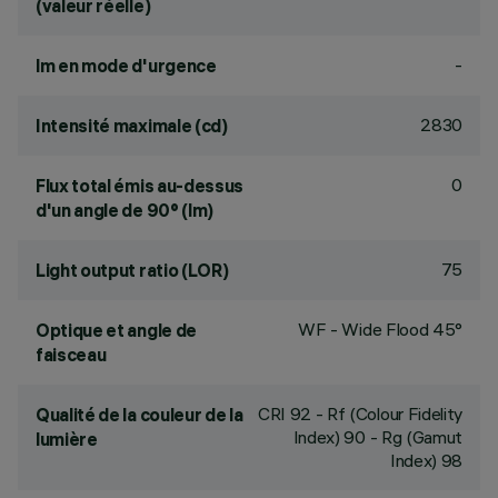
(valeur réelle)
-
lm en mode d'urgence
2830
Intensité maximale (cd)
0
Flux total émis au-dessus
d'un angle de 90° (lm)
75
Light output ratio (LOR)
WF - Wide Flood 45°
Optique et angle de
faisceau
CRI
92
- Rf (Colour Fidelity
Qualité de la couleur de la
Index) 90 - Rg (Gamut
lumière
Index) 98