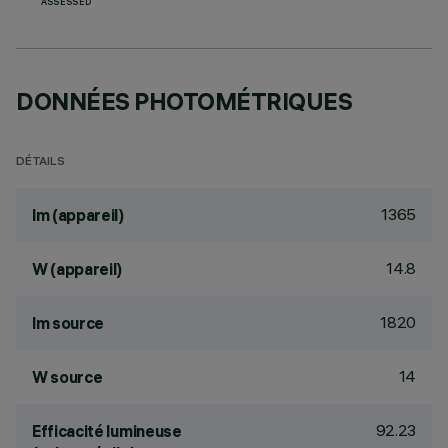
ASSESSED
DONNÉES PHOTOMÉTRIQUES
DÉTAILS
1365
lm (appareil)
14.8
W (appareil)
1820
lm source
14
W source
92.23
Efficacité lumineuse