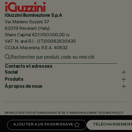
iGuzzini illuminazione S.p.A
Via Mariano Guzzini 37
62019 Recanati (Italy)
Share Capital €21.050.000,00 i.v.
VAT N. and R.I. : (IT)00082630435
CCIAA Macerata, R.E.A. 40632
Contacts et adresses
Social
Produits
À propos de nous
PRIVACY
CERTIFICATIONS
GARANTIE DE 5 ANS
SIGNALEMENTS
COOKIE POLICY
ACCESSIBILITY STATEMENT
NOS CODES
KNOWLEDGE BASE (LOGIN REQUIRED)
AJOUTER AUX FAVORIS
SAVE
TÉLÉCHARGEMEN
TÉLÉCHARGEMENTS