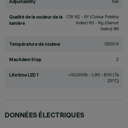
fixe
Adjustability
CRI
92
- Rf (Colour Fidelity
Qualité de la couleur de la
Index) 93 - Rg (Gamut
lumière
Index) 99
3500 K
Température de couleur
2
MacAdam Step
>50,000h - L90 - B10 (Ta
Lifetime LED 1
25°C)
DONNÉES ÉLECTRIQUES