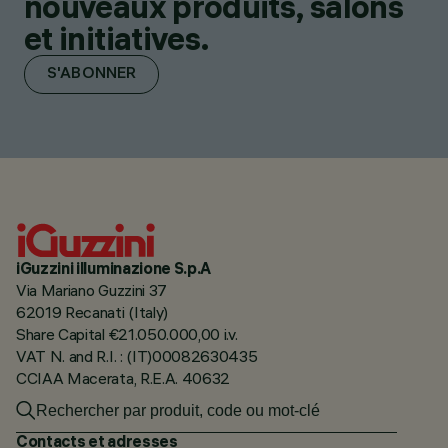
nouveaux produits, salons
et initiatives.
S'ABONNER
iGuzzini illuminazione S.p.A
Via Mariano Guzzini 37
62019 Recanati (Italy)
Share Capital €21.050.000,00 i.v.
VAT N. and R.I. : (IT)00082630435
CCIAA Macerata, R.E.A. 40632
Contacts et adresses