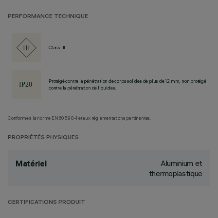
PERFORMANCE TECHNIQUE
Class III
Protégé contre la pénétration de corps solides de plus de 12 mm, non protégé
contre la pénétration de liquides.
Conforme à la norme EN60598-1 et aux réglementations pertinentes.
PROPRIÉTÉS PHYSIQUES
Aluminium et
Matériel
thermoplastique
CERTIFICATIONS PRODUIT