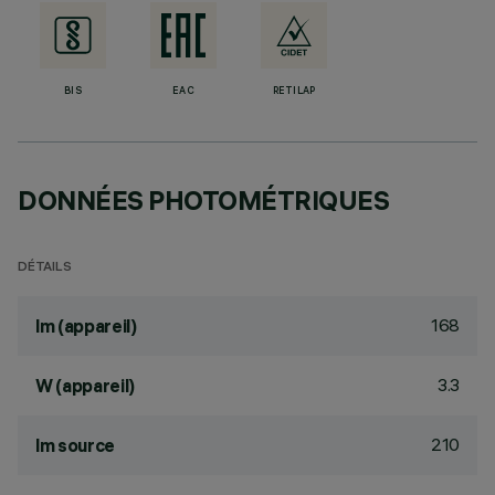
BIS
EAC
RETILAP
DONNÉES PHOTOMÉTRIQUES
DÉTAILS
168
lm (appareil)
3.3
W (appareil)
210
lm source