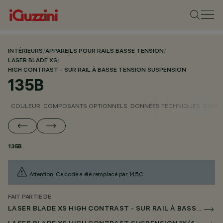
INTÉRIEURS
/
APPAREILS POUR RAILS BASSE TENSION
/
LASER BLADE XS
/
HIGH CONTRAST - SUR RAIL À BASSE TENSION SUSPENSION
135B
COULEUR
COMPOSANTS OPTIONNELS
DONNÉES TECHNIQUES
DONNÉ
135B
Attention! Ce code a été remplacé par
145C
.
FAIT PARTIE DE
LASER BLADE XS HIGH CONTRAST - SUR RAIL À BASSE TENSION SUSPENSION