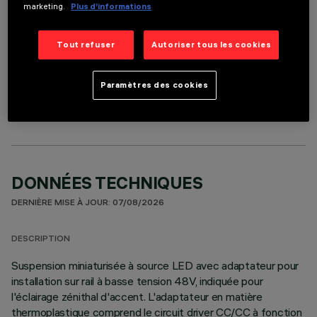
marketing.
Plus d’informations
Tout refuser
Autoriser tous les cookies
COMPOSANTS OPTIONNELS
Paramètres des cookies
DONNÉES TECHNIQUES
DERNIÈRE MISE À JOUR: 07/08/2026
DESCRIPTION
Suspension miniaturisée à source LED avec adaptateur pour
installation sur rail à basse tension 48V, indiquée pour
l'éclairage zénithal d'accent. L'adaptateur en matière
thermoplastique comprend le circuit driver CC/CC à fonction