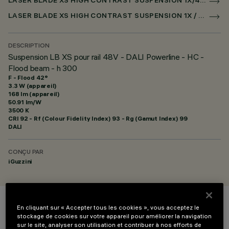
LASER BLADE XS HIGH CONTRAST SUSPENSION 1X/4X/9X SUR RAIL LOW VOLTAGE DALI POWERLINE
LASER BLADE XS HIGH CONTRAST SUSPENSION 1X / 4X / 9X POUR SUPERRAIL DALI POWERLINE
DESCRIPTION
Suspension LB XS pour rail 48V - DALI Powerline - HC -
Flood beam - h 300
F - Flood 42°
3.3 W (appareil)
168 lm (appareil)
50.91 lm/W
3500 K
CRI
92
- Rf (Colour Fidelity Index) 93 - Rg (Gamut Index) 99
DALI
CONÇU PAR
iGuzzini
En cliquant sur « Accepter tous les cookies », vous acceptez le
COULEUR
stockage de cookies sur votre appareil pour améliorer la navigation
sur le site, analyser son utilisation et contribuer à nos efforts de