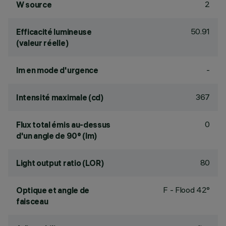
2
W source
50.91
Efficacité lumineuse
(valeur réelle)
-
lm en mode d'urgence
367
Intensité maximale (cd)
0
Flux total émis au-dessus
d'un angle de 90° (lm)
80
Light output ratio (LOR)
F - Flood 42°
Optique et angle de
faisceau