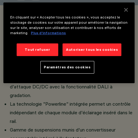
OVERVIEW
En cliquant sur « Accepter tous les cookies », vous acceptez le
stockage de cookies sur votre appareil pour améliorer la navigation
sur le site, analyser son utilisation et contribuer à nos efforts de
VOIR LES CODES DES PRODUITS
marketing.
Plus d’informations
Overview
Tout refuser
Autoriser tous les cookies
Paramètres des cookies
Installation sur rail Basse Tension (48 V)
L'adaptateur thermoplastique comprend le circuit
d'attaque DC/DC avec la fonctionnalité DALI à
gradation.
La technologie "Powerline" intégrée permet un contrôle
indépendant de chaque module d'éclairage inséré dans le
rail.
Gamme de suspensions munis d'un convertisseur