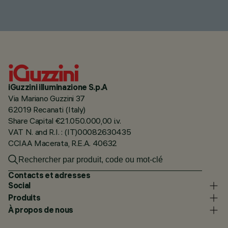
iGuzzini illuminazione S.p.A
Via Mariano Guzzini 37
62019 Recanati (Italy)
Share Capital €21.050.000,00 i.v.
VAT N. and R.I. : (IT)00082630435
CCIAA Macerata, R.E.A. 40632
Contacts et adresses
Social
Produits
À propos de nous