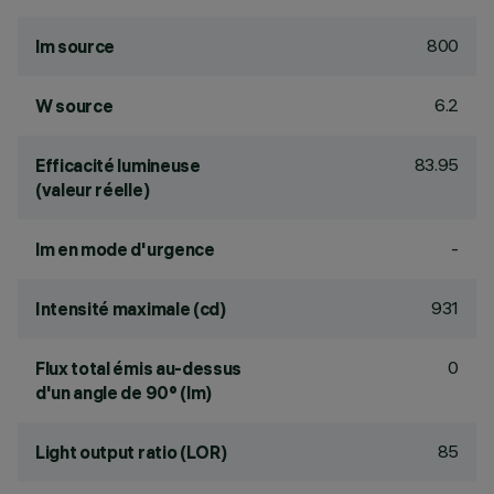
800
lm source
6.2
W source
83.95
Efficacité lumineuse
(valeur réelle)
-
lm en mode d'urgence
931
Intensité maximale (cd)
0
Flux total émis au-dessus
d'un angle de 90° (lm)
85
Light output ratio (LOR)