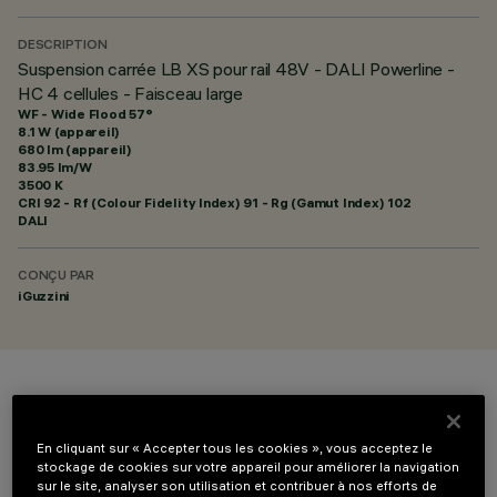
DESCRIPTION
Suspension carrée LB XS pour rail 48V - DALI Powerline -
HC 4 cellules - Faisceau large
WF - Wide Flood 57°
8.1 W (appareil)
680 lm (appareil)
83.95 lm/W
3500 K
CRI
92
- Rf (Colour Fidelity Index) 91 - Rg (Gamut Index) 102
DALI
CONÇU PAR
iGuzzini
COULEUR
En cliquant sur « Accepter tous les cookies », vous acceptez le
stockage de cookies sur votre appareil pour améliorer la navigation
sur le site, analyser son utilisation et contribuer à nos efforts de