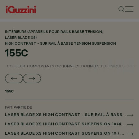
INTÉRIEURS
/
APPAREILS POUR RAILS BASSE TENSION
/
LASER BLADE XS
/
HIGH CONTRAST - SUR RAIL À BASSE TENSION SUSPENSION
155C
COULEUR
COMPOSANTS OPTIONNELS
DONNÉES TECHNIQUES
DONNÉ
155C
FAIT PARTIE DE
LASER BLADE XS HIGH CONTRAST - SUR RAIL À BASSE TENSION SUSPENSION
LASER BLADE XS HIGH CONTRAST SUSPENSION 1X/4X/9X SUR RAIL LOW VOLTAGE DALI POWERLINE
LASER BLADE XS HIGH CONTRAST SUSPENSION 1X / 4X / 9X POUR SUPERRAIL DALI POWERLINE