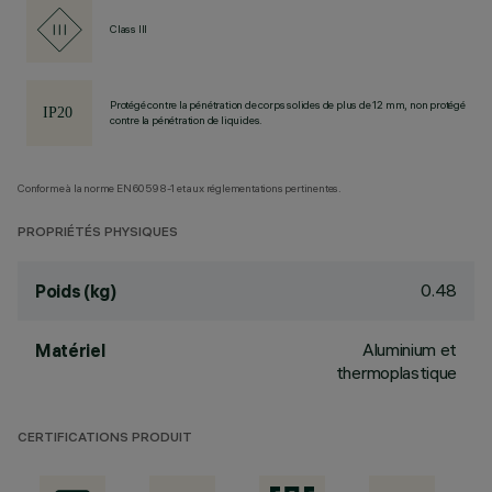
Class III
Protégé contre la pénétration de corps solides de plus de 12 mm, non protégé
contre la pénétration de liquides.
Conforme à la norme EN60598-1 et aux réglementations pertinentes.
PROPRIÉTÉS PHYSIQUES
0.48
Poids (kg)
Aluminium et
Matériel
thermoplastique
CERTIFICATIONS PRODUIT