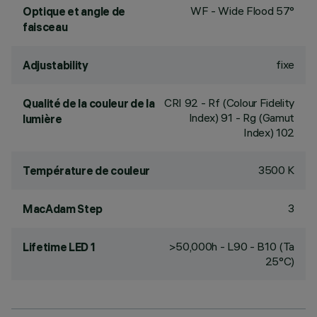
WF - Wide Flood 57°
Optique et angle de
faisceau
fixe
Adjustability
CRI
92
- Rf (Colour Fidelity
Qualité de la couleur de la
Index) 91 - Rg (Gamut
lumière
Index) 102
3500 K
Température de couleur
3
MacAdam Step
>50,000h - L90 - B10 (Ta
Lifetime LED 1
25°C)