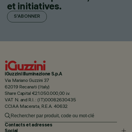
et initiatives.
S'ABONNER
iGuzzini illuminazione S.p.A
Via Mariano Guzzini 37
62019 Recanati (Italy)
Share Capital €21.050.000,00 i.v.
VAT N. and R.I. : (IT)00082630435
CCIAA Macerata, R.E.A. 40632
Contacts et adresses
Social