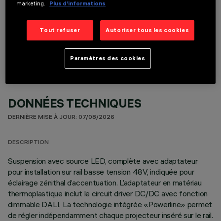
marketing.
Plus d’informations
COMPOSANTS OPTIONNELS
Tout refuser
Autoriser tous les cookies
Paramètres des cookies
DONNÉES TECHNIQUES
DERNIÈRE MISE À JOUR: 07/08/2026
DESCRIPTION
Suspension avec source LED, complète avec adaptateur
pour installation sur rail basse tension 48V, indiquée pour
éclairage zénithal d’accentuation. L’adaptateur en matériau
thermoplastique inclut le circuit driver DC/DC avec fonction
dimmable DALI. La technologie intégrée «Powerline» permet
de régler indépendamment chaque projecteur inséré sur le rail.