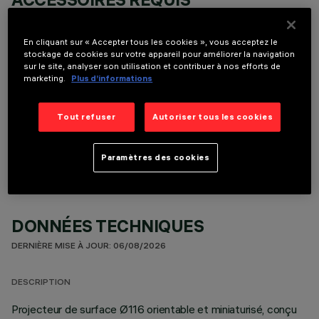
Il est nécessaire de commander l'un des accessoires requis pour installer et utiliser correctement
le produit:
En cliquant sur « Accepter tous les cookies », vous acceptez le
stockage de cookies sur votre appareil pour améliorer la navigation
sur le site, analyser son utilisation et contribuer à nos efforts de
marketing.
Plus d’informations
COMPOSANTS OPTIONNELS
Tout refuser
Autoriser tous les cookies
Paramètres des cookies
DONNÉES TECHNIQUES
DERNIÈRE MISE À JOUR: 06/08/2026
DESCRIPTION
Projecteur de surface Ø116 orientable et miniaturisé, conçu