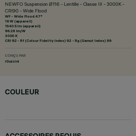
NEWFO Suspension Ø116 - Lentille - Classe III - 3000K -
CRI90 - Wide Flood
WF - Wide Flood 47°
16 W (appareil)
1540.5 lm (appareil)
96.28 lm/W
3000 K
CRI
92
- Rf (Colour Fidelity Index) 92 - Rg (Gamut Index) 99
CONÇU PAR
iGuzzini
COULEUR
ACCESSOIRES REQUIS