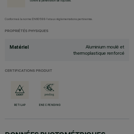
contre la pénétration de liquides.
Conforme à la norme EN60598-1 et aux réglementations pertinentes.
PROPRIÉTÉS PHYSIQUES
Aluminium moulé et
Matériel
thermoplastique renforcé
CERTIFICATIONS PRODUIT
RETILAP
ENEC PENDING