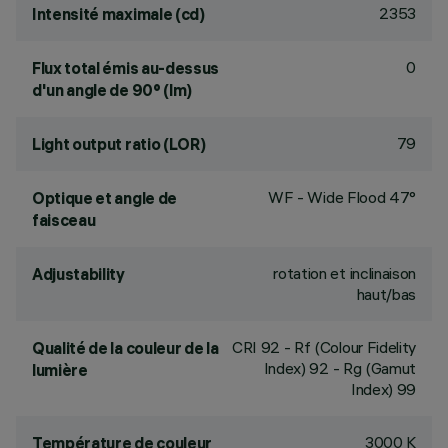
2353
Intensité maximale (cd)
0
Flux total émis au-dessus
d'un angle de 90° (lm)
79
Light output ratio (LOR)
WF - Wide Flood 47°
Optique et angle de
faisceau
rotation et inclinaison
Adjustability
haut/bas
CRI
92
- Rf (Colour Fidelity
Qualité de la couleur de la
Index) 92 - Rg (Gamut
lumière
Index) 99
3000 K
Température de couleur