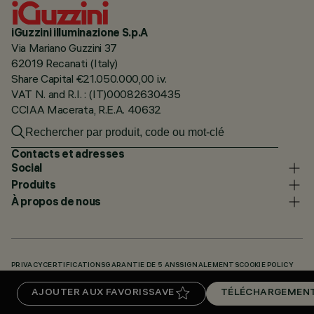
iGuzzini illuminazione S.p.A
Via Mariano Guzzini 37
62019 Recanati (Italy)
Share Capital €21.050.000,00 i.v.
VAT N. and R.I. : (IT)00082630435
CCIAA Macerata, R.E.A. 40632
Contacts et adresses
Social
Produits
À propos de nous
PRIVACY
CERTIFICATIONS
GARANTIE DE 5 ANS
SIGNALEMENTS
COOKIE POLICY
ACCESSIBILITY STATEMENT
NOS CODES
KNOWLEDGE BASE (LOGIN REQUIRED)
AJOUTER AUX FAVORIS
SAVE
TÉLÉCHARGEMEN
TÉLÉCHARGEMENTS