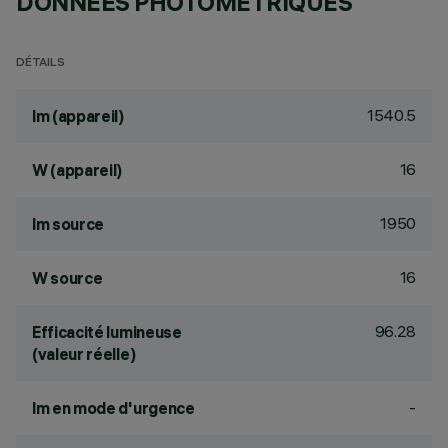
DONNÉES PHOTOMÉTRIQUES
DÉTAILS
1540.5
lm (appareil)
16
W (appareil)
1950
lm source
16
W source
96.28
Efficacité lumineuse
(valeur réelle)
-
lm en mode d'urgence