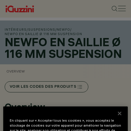
INTÉRIEURS
/
SUSPENSIONS
/
NEWFO
/
NEWFO EN SAILLIE Ø 116 MM SUSPENSION
NEWFO EN SAILLIE Ø
116 MM SUSPENSION
OVERVIEW
VOIR LES CODES DES PRODUITS
Overview
En cliquant sur « Accepter tous les cookies », vous acceptez le
Versions Spot monopoint avec rosace en saillie ou
stockage de cookies sur votre appareil pour améliorer la navigation
sur le site, analyser son utilisation et contribuer à nos efforts de