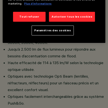
encastrée pour une intégration discrète dans tout type
marketing.
Plus d’informations
d’environnement.
Classe III avec utilisation de drivers déportés,
Tout refuser
Autoriser tous les cookies
disponibles en différents types de contrôle selon la
configuration.
Paramètres des cookies
Large choix de températures de couleur : 2700K,
3000K, 3500K, 4000K.
Jusqu’à 2.500 lm de flux lumineux pour répondre aux
besoins d’accentuation comme de flood.
Haute efficacité de 114 à 135 lm/W selon la technologie
optique utilisée.
Optiques avec technologie Opti Beam (lentilles,
réfracteurs, réflecteurs) pour un faisceau précis et un
excellent confort visuel.
Optiques facilement interchangeables grâce au système
Push&Go.