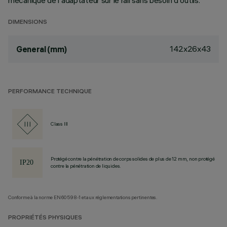
mécanique de l'adaptateur sur le rail sans besoin d'outils.
DIMENSIONS
142x26x43
General (mm)
PERFORMANCE TECHNIQUE
Class III
Protégé contre la pénétration de corps solides de plus de 12 mm, non protégé
contre la pénétration de liquides.
Conforme à la norme EN60598-1 et aux réglementations pertinentes.
PROPRIÉTÉS PHYSIQUES