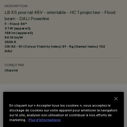
DESCRIPTION
LB XS pour rail 48V - orientable - HC 1 projecteur - Flood
beam - DALI Powerline
F - Flood 44°
3.1 W (appareil)
168 lm (appareil)
54.19 lm/W
3500 K
CRI
92
- Rf (Colour Fidelity Index) 91 - Rg (Gamut Index) 102
DALI
CONÇU PAR
iGuzzini
COULEUR
En cliquant sur « Accepter tous les cookies », vous acceptez le
stockage de cookies sur votre appareil pour améliorer la navigation
sur le site, analyser son utilisation et contribuer à nos efforts de
marketing.
Plus d’informations