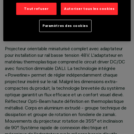
Tout refuser
Autoriser tous les cookies
DONNÉES TECHNIQUES
DERNIÈRE MISE À JOUR: 07/08/2026
Paramètres des cookies
DESCRIPTION
Projecteur orientable miniaturisé complet avec adaptateur
pour installation sur rail basse tension 48V. L'adaptateur en
matériau thermoplastique comprend le circuit driver DC/DC
avec fonction dimmable DALI. La technologie intégrée
«Powerline» permet de régler indépendamment chaque
projecteur inséré sur le rail. Malgré les dimensions extra-
compactes du produit, la technologie brevetée du système
optique garantit un flux efficace et un confort visuel élevé.
Réflecteur Opti-Beam haute définition en thermoplastique
métallisé. Corps en aluminium extrudé - groupe technique de
dissipation et groupe de rotation en fonderie de zamak.
Mouvements du projecteur: rotation de 355° et inclinaison
de 90°. Système rapide de connexion électrique et