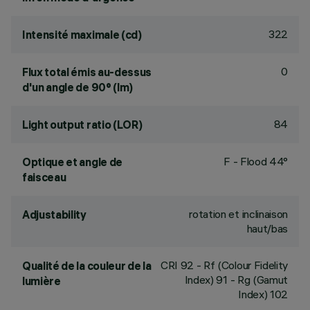
322
Intensité maximale (cd)
0
Flux total émis au-dessus
d'un angle de 90° (lm)
84
Light output ratio (LOR)
F - Flood 44°
Optique et angle de
faisceau
rotation et inclinaison
Adjustability
haut/bas
CRI
92
- Rf (Colour Fidelity
Qualité de la couleur de la
Index) 91 - Rg (Gamut
lumière
Index) 102