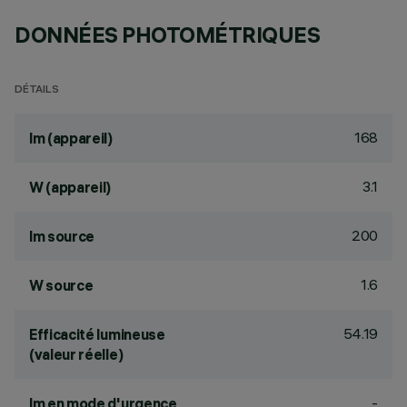
DONNÉES PHOTOMÉTRIQUES
DÉTAILS
168
lm (appareil)
3.1
W (appareil)
200
lm source
1.6
W source
54.19
Efficacité lumineuse
(valeur réelle)
-
lm en mode d'urgence