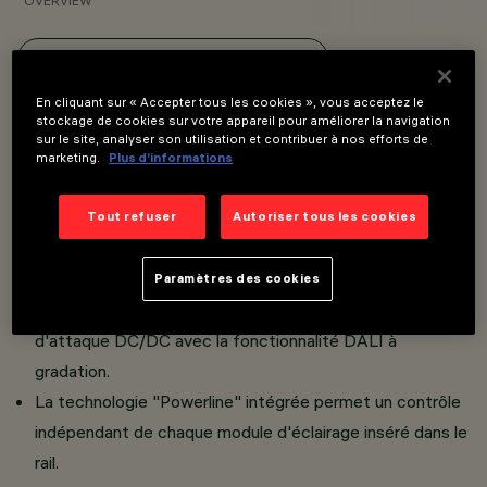
OVERVIEW
VOIR LES CODES DES PRODUITS
En cliquant sur « Accepter tous les cookies », vous acceptez le
Overview
stockage de cookies sur votre appareil pour améliorer la navigation
sur le site, analyser son utilisation et contribuer à nos efforts de
marketing.
Plus d’informations
Unité lumineuse composée de un ou deux projecteurs
Tout refuser
Autoriser tous les cookies
orientables miniaturisés, pourvue d'adaptateur pour
installation sur Superrail.
Paramètres des cookies
L'adaptateur thermoplastique comprend le circuit
d'attaque DC/DC avec la fonctionnalité DALI à
gradation.
La technologie "Powerline" intégrée permet un contrôle
indépendant de chaque module d'éclairage inséré dans le
rail.