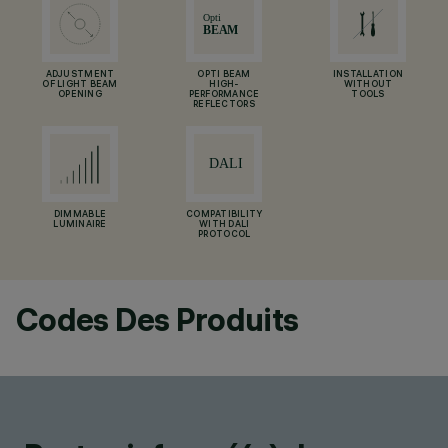
ADJUSTMENT
OPTI BEAM
INSTALLATION
OF LIGHT BEAM
HIGH-
WITHOUT
OPENING
PERFORMANCE
TOOLS
REFLECTORS
DIMMABLE
COMPATIBILITY
LUMINAIRE
WITH DALI
PROTOCOL
Codes Des Produits