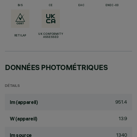
BIS
CE
EAC
ENEC-03
UK CONFORMITY
RETILAP
ASSESSED
DONNÉES PHOTOMÉTRIQUES
DÉTAILS
951.4
lm (appareil)
13.9
W (appareil)
1340
lm source