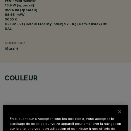
WW - Wall Washer
13.9 W (appareil)
951.4 lm (appareil)
68.45 lm/W
3000 K
CRI
92
- Rf (Colour Fidelity Index) 92 - Rg (Gamut Index) 99
DALI
CONÇU PAR
iGuzzini
COULEUR
DONNÉES TECHNIQUES
En cliquant sur « Accepter tous les cookies », vous acceptez le
stockage de cookies sur votre appareil pour améliorer la navigation
sur le site, analyser son utilisation et contribuer à nos efforts de
DERNIÈRE MISE À JOUR: 05/08/2026