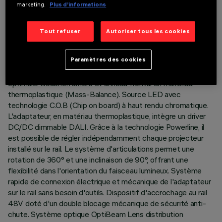
marketing.
Plus d’informations
DESCRIPTION
Tout refuser
Autoriser tous les cookies
Projecteur compact complet avec adaptateur pour
l'installation sur rail basse tension (48V). Le corps est en
Paramètres des cookies
aluminium moulé sous pression peint, avec un système de
dissipation passive qui assure une gestion thermique
optimale. Bouchon arrière et anneau frontal en matériau
thermoplastique (Mass-Balance). Source LED avec
technologie C.O.B (Chip on board) à haut rendu chromatique.
L'adaptateur, en matériau thermoplastique, intègre un driver
DC/DC dimmable DALI. Grâce à la technologie Powerline, il
est possible de régler indépendamment chaque projecteur
installé sur le rail. Le système d'articulations permet une
rotation de 360° et une inclinaison de 90°, offrant une
flexibilité dans l'orientation du faisceau lumineux. Système
rapide de connexion électrique et mécanique de l'adaptateur
sur le rail sans besoin d'outils. Dispositif d'accrochage au rail
48V doté d'un double blocage mécanique de sécurité anti-
chute. Système optique OptiBeam Lens distribution