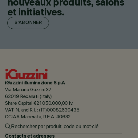
nouveaux produits, salons
et initiatives.
S'ABONNER
iGuzzini illuminazione S.p.A
Via Mariano Guzzini 37
62019 Recanati (Italy)
Share Capital €21.050.000,00 i.v.
VAT N. and R.I. : (IT)00082630435
CCIAA Macerata, R.E.A. 40632
Contacts et adresses