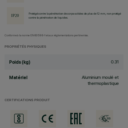
Protégé contre la pénétration de corps solides de plus de 12 mm, non protégé
contre la pénétration de liquides.
Conforme à la norme EN60598-1 et aux réglementations pertinentes.
PROPRIÉTÉS PHYSIQUES
0.31
Poids (kg)
Aluminium moulé et
Matériel
thermoplastique
CERTIFICATIONS PRODUIT