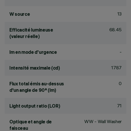
13
W source
68.45
Efficacité lumineuse
(valeur réelle)
-
lm en mode d'urgence
1787
Intensité maximale (cd)
0
Flux total émis au-dessus
d'un angle de 90° (lm)
71
Light output ratio (LOR)
WW - Wall Washer
Optique et angle de
faisceau