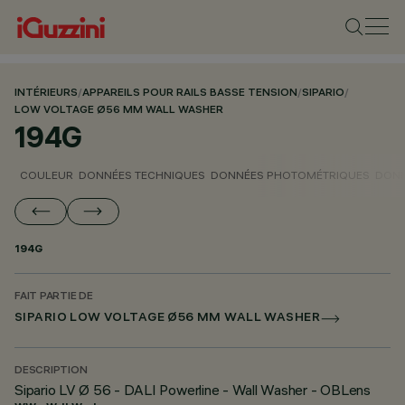
INTÉRIEURS
/
APPAREILS POUR RAILS BASSE TENSION
/
SIPARIO
/
LOW VOLTAGE Ø56 MM WALL WASHER
194G
COULEUR
DONNÉES TECHNIQUES
DONNÉES PHOTOMÉTRIQUES
DONN
194G
FAIT PARTIE DE
SIPARIO LOW VOLTAGE Ø56 MM WALL WASHER
DESCRIPTION
Sipario LV Ø 56 - DALI Powerline - Wall Washer - OBLens