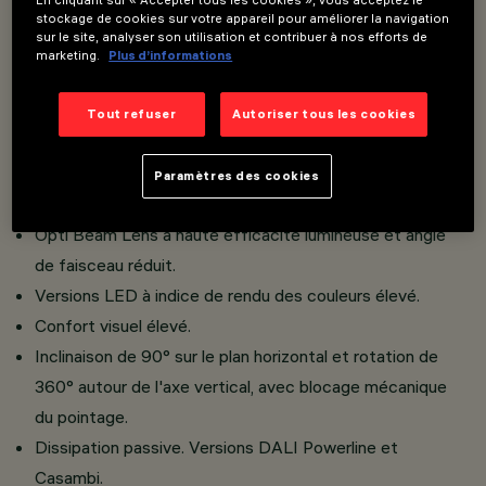
En cliquant sur « Accepter tous les cookies », vous acceptez le
Installation sur rail basse tension (48V).
stockage de cookies sur votre appareil pour améliorer la navigation
sur le site, analyser son utilisation et contribuer à nos efforts de
Projecteurs miniaturisés avec convertisseur DC/DC
marketing.
Plus d’informations
intégré dissimulé dans l'adaptateur.
Connexion adaptateur - rail avec système rapide à
Tout refuser
Autoriser tous les cookies
enclenchement.
Réalisé en fonderie d'aluminium et matériau
Paramètres des cookies
thermoplastique.
Opti Beam Lens à haute efficacité lumineuse et angle
de faisceau réduit.
Versions LED à indice de rendu des couleurs élevé.
Confort visuel élevé.
Inclinaison de 90° sur le plan horizontal et rotation de
360° autour de l'axe vertical, avec blocage mécanique
du pointage.
Dissipation passive. Versions DALI Powerline et
Casambi.