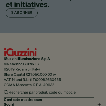
et initiatives.
S'ABONNER
iGuzzini illuminazione S.p.A
Via Mariano Guzzini 37
62019 Recanati (Italy)
Share Capital €21.050.000,00 i.v.
VAT N. and R.I. : (IT)00082630435
CCIAA Macerata, R.E.A. 40632
Contacts et adresses
Social