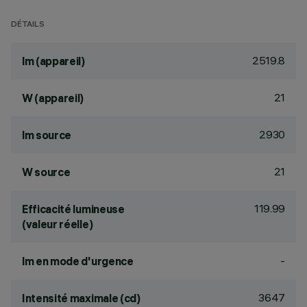
DÉTAILS
2519.8
lm (appareil)
21
W (appareil)
2930
lm source
21
W source
119.99
Efficacité lumineuse
(valeur réelle)
-
lm en mode d'urgence
3647
Intensité maximale (cd)