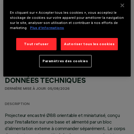
En cliquant sur « Accepter tous les cookies », vous acceptez le
stockage de cookies sur votre appareil pour améliorer la navigation
sur le site, analyser son utilisation et contribuer à nos efforts de
marketing.
Plus d’informations
COMPOSANTS OPTIONNELS
Tout refuser
Autoriser tous les cookies
Paramètres des cookies
DONNÉES TECHNIQUES
DERNIÈRE MISE À JOUR: 05/08/2026
DESCRIPTION
Projecteur encastré Ø88 orientable et miniaturisé, conçu
pour l'installation sur une base et alimenté par un bloc
d'alimentation externe à commander séparément.. Le corps