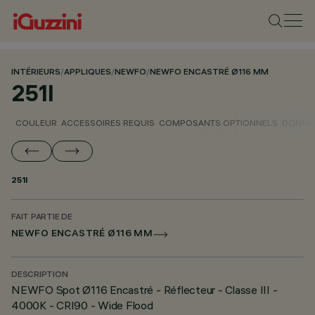
INTÉRIEURS
/
APPLIQUES
/
NEWFO
/
NEWFO ENCASTRÉ Ø116 MM
251I
COULEUR
ACCESSOIRES REQUIS
COMPOSANTS OPTIONNELS
DONNÉE
251I
FAIT PARTIE DE
NEWFO ENCASTRÉ Ø116 MM
DESCRIPTION
NEWFO Spot Ø116 Encastré - Réflecteur - Classe III -
4000K - CRI90 - Wide Flood