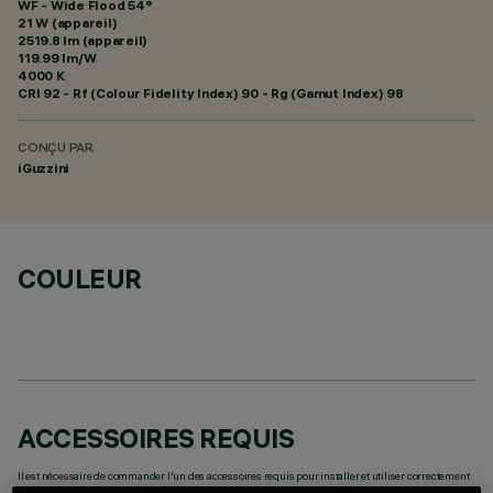
WF - Wide Flood 54°
21 W (appareil)
2519.8 lm (appareil)
119.99 lm/W
4000 K
CRI
92
- Rf (Colour Fidelity Index) 90 - Rg (Gamut Index) 98
CONÇU PAR
iGuzzini
COULEUR
ACCESSOIRES REQUIS
Il est nécessaire de commander l'un des accessoires requis pour installer et utiliser correctement
le produit: