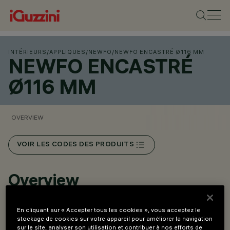
INTÉRIEURS
/
APPLIQUES
/
NEWFO
/
NEWFO ENCASTRÉ Ø116 MM
NEWFO ENCASTRÉ
Ø116 MM
OVERVIEW
VOIR LES CODES DES PRODUITS
Overview
En cliquant sur « Accepter tous les cookies », vous acceptez le
Versions Spot monopoint avec rosace en saillie ou
stockage de cookies sur votre appareil pour améliorer la navigation
encastrée pour une intégration discrète dans tout type
sur le site, analyser son utilisation et contribuer à nos efforts de