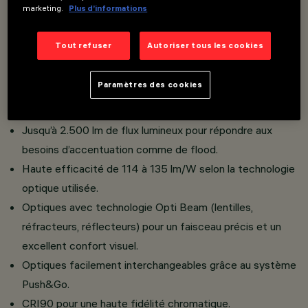
marketing.
Plus d’informations
d’environnement.
Classe III avec utilisation de drivers déportés,
Tout refuser
Autoriser tous les cookies
disponibles en différents types de contrôle selon la
configuration.
Paramètres des cookies
Large choix de températures de couleur : 2700K,
3000K, 3500K, 4000K.
Jusqu’à 2.500 lm de flux lumineux pour répondre aux
besoins d’accentuation comme de flood.
Haute efficacité de 114 à 135 lm/W selon la technologie
optique utilisée.
Optiques avec technologie Opti Beam (lentilles,
réfracteurs, réflecteurs) pour un faisceau précis et un
excellent confort visuel.
Optiques facilement interchangeables grâce au système
Push&Go.
CRI90 pour une haute fidélité chromatique.