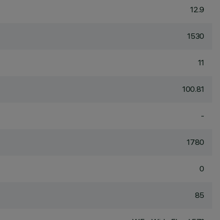
12.9
1530
11
100.81
-
1780
0
85