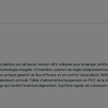
llation sur rail basse tension 48V, indiquée pour éclairage zénith
technologie intégrée «Powerline» permet de régler indépendamment 
 optique garantit un flux efficace et un confort visuel élevé. Ré
aluminium extrudé. Câble d'alimentation/suspension en PVC de la même
 qui facilite l'éventuel alignement. Système rapide de connexion él