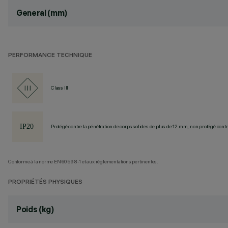
General (mm)
PERFORMANCE TECHNIQUE
Class III
Protégé contre la pénétration de corps solides de plus de 12 mm, non protégé contre
Conforme à la norme EN60598-1 et aux réglementations pertinentes.
PROPRIÉTÉS PHYSIQUES
Poids (kg)