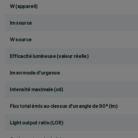
W (appareil)
lm source
W source
Efficacité lumineuse (valeur réelle)
lm en mode d'urgence
Intensité maximale (cd)
Flux total émis au-dessus d'un angle de 90° (lm)
Light output ratio (LOR)