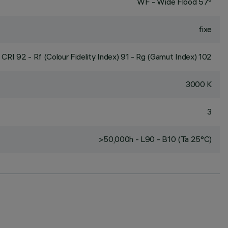
WF - Wide Flood 57°
fixe
CRI
92
- Rf (Colour Fidelity Index) 91 - Rg (Gamut Index) 102
3000 K
3
>50,000h - L90 - B10 (Ta 25°C)