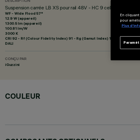
DESCRIPTION
Suspension carrée LB XS pour rail 48V - HC 9 cellules - Faisce
WF - Wide Flood 57°
En cliquant
12.9 W (appareil)
pour amélio
1300.5 lm (appareil)
Plus d’in
100.81 lm/W
3000 K
CRI
92
- Rf (Colour Fidelity Index) 91 - Rg (Gamut Index) 102
Paramèt
DALI
CONÇU PAR
iGuzzini
COULEUR