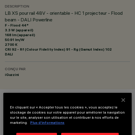
DESCRIPTION
LB XS pour rail 48V - orientable - HC 1 projecteur - Flood
beam - DALI Powerline
F - Flood 44°
3.3 W (appareil)
168 lm (appareil)
50.91 lm/W
2700 K
CRI
92
- Rf (Colour Fidelity Index) 91 - Rg (Gamut Index) 102
DALI
CONÇU PAR
iGuzzini
COULEUR
En cliquant sur « Accepter tous les cookies », vous acceptez le
stockage de cookies sur votre appareil pour améliorer la navigation
sur le site, analyser son utilisation et contribuer à nos efforts de
marketing.
Plus d’informations