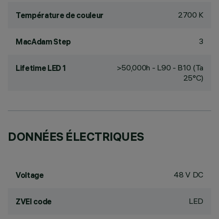
2700 K
Température de couleur
3
MacAdam Step
>50,000h - L90 - B10 (Ta
Lifetime LED 1
25°C)
DONNÉES ÉLECTRIQUES
48 V DC
Voltage
LED
ZVEI code