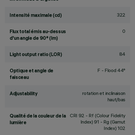
322
Intensité maximale (cd)
0
Flux total émis au-dessus
d'un angle de 90° (lm)
84
Light output ratio (LOR)
F - Flood 44°
Optique et angle de
faisceau
rotation et inclinaison
Adjustability
haut/bas
CRI
92
- Rf (Colour Fidelity
Qualité de la couleur de la
Index) 91 - Rg (Gamut
lumière
Index) 102