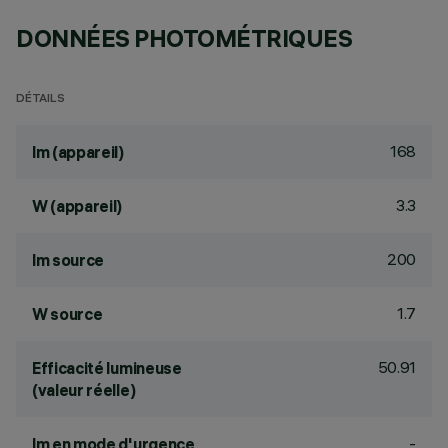
DONNÉES PHOTOMÉTRIQUES
DÉTAILS
168
lm (appareil)
3.3
W (appareil)
200
lm source
1.7
W source
50.91
Efficacité lumineuse
(valeur réelle)
-
lm en mode d'urgence