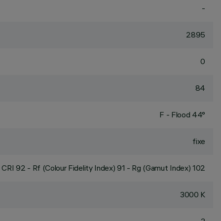
-
2895
0
84
F - Flood 44°
fixe
CRI
92
- Rf (Colour Fidelity Index) 91 - Rg (Gamut Index) 102
3000 K