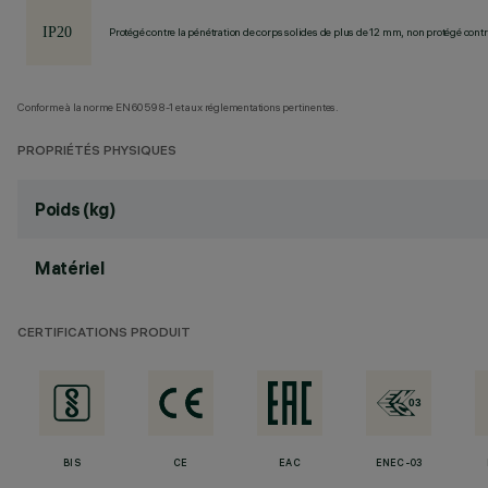
Protégé contre la pénétration de corps solides de plus de 12 mm, non protégé contre
Conforme à la norme EN60598-1 et aux réglementations pertinentes.
PROPRIÉTÉS PHYSIQUES
Poids (kg)
Matériel
CERTIFICATIONS PRODUIT
BIS
CE
EAC
ENEC-03