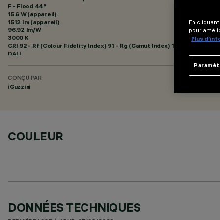
F - Flood 44°
15.6 W (appareil)
1512 lm (appareil)
En cliquant
96.92 lm/W
pour amélio
3000 K
Plus d’in
CRI
92
- Rf (Colour Fidelity Index) 91 - Rg (Gamut Index) 102
DALI
Paramèt
CONÇU PAR
iGuzzini
COULEUR
DONNÉES TECHNIQUES