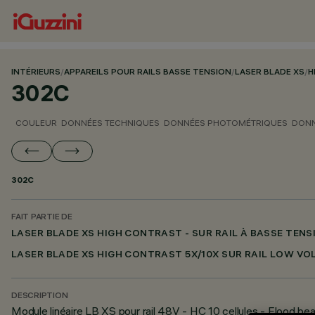
INTÉRIEURS
/
APPAREILS POUR RAILS BASSE TENSION
/
LASER BLADE XS
/
H
302C
COULEUR
DONNÉES TECHNIQUES
DONNÉES PHOTOMÉTRIQUES
DONN
302C
FAIT PARTIE DE
LASER BLADE XS HIGH CONTRAST - SUR RAIL À BASSE TENS
LASER BLADE XS HIGH CONTRAST 5X/10X SUR RAIL LOW VO
DESCRIPTION
Module linéaire LB XS pour rail 48V - HC 10 cellules - Flood b