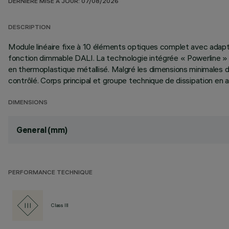
DERNIÈRE MISE À JOUR: 07/08/2026
DESCRIPTION
Module linéaire fixe à 10 éléments optiques complet avec adapta
fonction dimmable DALI. La technologie intégrée « Powerline » 
en thermoplastique métallisé. Malgré les dimensions minimales d
contrôlé. Corps principal et groupe technique de dissipation en 
DIMENSIONS
General (mm)
PERFORMANCE TECHNIQUE
Class III