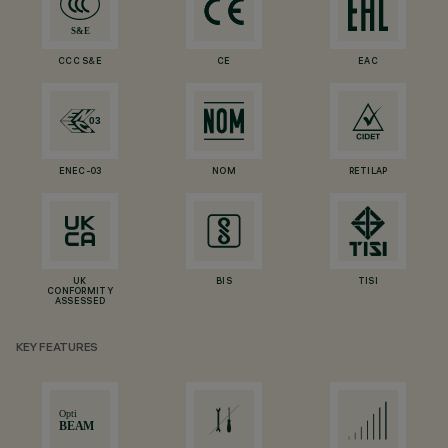
CCC S&E
CE
EAC
ENEC-03
NOM
RETILAP
UK
BIS
TISI
CONFORMITY
ASSESSED
KEY FEATURES