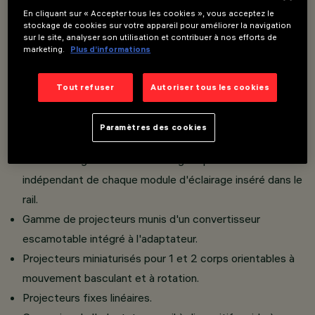
En cliquant sur « Accepter tous les cookies », vous acceptez le
stockage de cookies sur votre appareil pour améliorer la navigation
Overview
sur le site, analyser son utilisation et contribuer à nos efforts de
marketing.
Plus d’informations
Installation sur rail Basse Tension (48 V).
Tout refuser
Autoriser tous les cookies
L'adaptateur thermoplastique comprend le circuit
d'attaque DC/DC avec la fonctionnalité DALI à
Paramètres des cookies
gradation.
La technologie "Powerline" intégrée permet un contrôle
indépendant de chaque module d'éclairage inséré dans le
rail.
Gamme de projecteurs munis d'un convertisseur
escamotable intégré à l'adaptateur.
Projecteurs miniaturisés pour 1 et 2 corps orientables à
mouvement basculant et à rotation.
Projecteurs fixes linéaires.