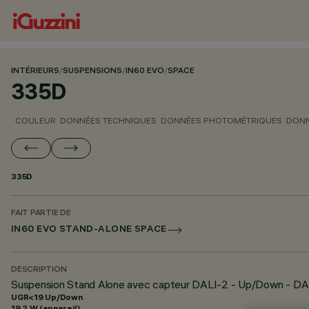
INTÉRIEURS
/
SUSPENSIONS
/
IN60 EVO
/
SPACE
335D
COULEUR
DONNÉES TECHNIQUES
DONNÉES PHOTOMÉTRIQUES
DONN
335D
FAIT PARTIE DE
IN60 EVO STAND-ALONE SPACE
DESCRIPTION
Suspension Stand Alone avec capteur DALI-2 - Up/Down - DA
UGR<19 Up/Down
19.2 W (appareil)