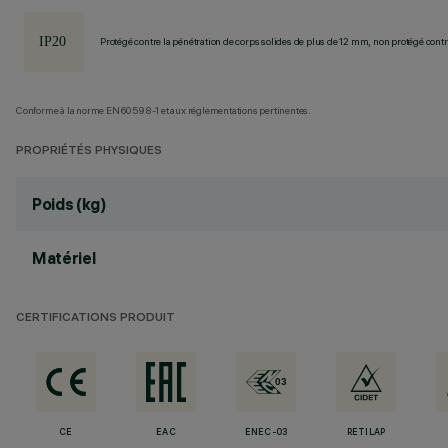
Protégé contre la pénétration de corps solides de plus de 12 mm, non protégé contre
Conforme à la norme EN60598-1 et aux réglementations pertinentes.
PROPRIÉTÉS PHYSIQUES
Poids (kg)
Matériel
CERTIFICATIONS PRODUIT
CE
EAC
ENEC-03
RETILAP