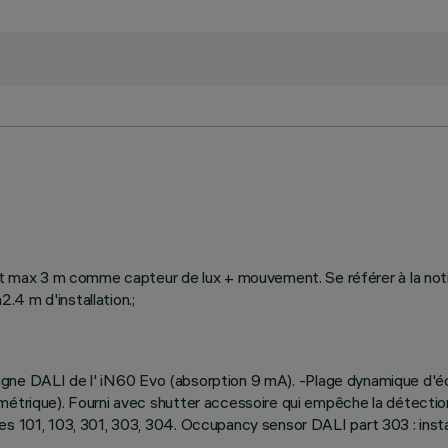
ax 3 m comme capteur de lux + mouvement. Se référer à la notice
4 m d'installation.;
la ligne DALI de l' iN60 Evo (absorption 9 mA). -Plage dynamique d
étrique). Fourni avec shutter accessoire qui empêche la détection 
es 101, 103, 301, 303, 304. Occupancy sensor DALI part 303 : inst