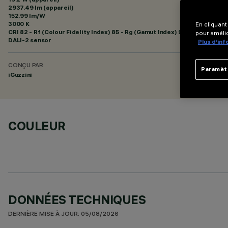
2937.49 lm (appareil)
152.99 lm/W
3000 K
En cliquant
CRI
82
- Rf (Colour Fidelity Index) 85 - Rg (Gamut Index) 95
pour amélio
DALI-2 sensor
Plus d’in
CONÇU PAR
Paramèt
iGuzzini
COULEUR
DONNÉES TECHNIQUES
DERNIÈRE MISE À JOUR: 05/08/2026