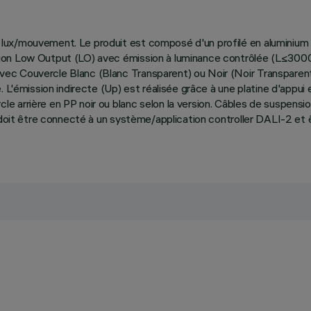
 lux/mouvement. Le produit est composé d'un profilé en aluminiu
sion Low Output (LO) avec émission à luminance contrôlée (L≤30
ec Couvercle Blanc (Blanc Transparent) ou Noir (Noir Transparent)
 L'émission indirecte (Up) est réalisée grâce à une platine d'appui
e arrière en PP noir ou blanc selon la version. Câbles de suspensi
l doit être connecté à un système/application controller DALI-2 et