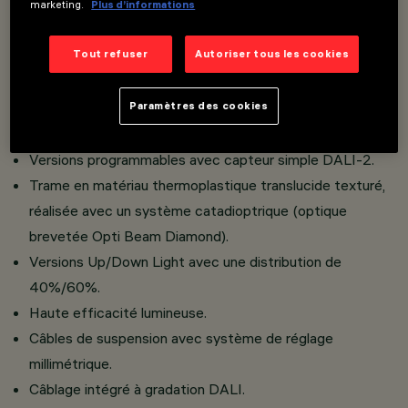
marketing.
Plus d’informations
Éléments de suspension simples L=1200/2400 mm.
Tout refuser
Autoriser tous les cookies
Éléments individuels suspendus équipés de capteurs lux
et de mouvement L=1300 / 2500 / 2600 mm.
Paramètres des cookies
Versions Plug & Play avec nœud de capteur lux et
mouvement simple ou double Organic Response.
Versions programmables avec capteur simple DALI-2.
Trame en matériau thermoplastique translucide texturé,
réalisée avec un système catadioptrique (optique
brevetée Opti Beam Diamond).
Versions Up/Down Light avec une distribution de
40%/60%.
Haute efficacité lumineuse.
Câbles de suspension avec système de réglage
millimétrique.
Câblage intégré à gradation DALI.