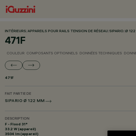
INTÉRIEURS
/
APPAREILS POUR RAILS TENSION DE RÉSEAU
/
SIPARIO
/
Ø 12
471F
COULEUR
COMPOSANTS OPTIONNELS
DONNÉES TECHNIQUES
DONNÉ
471F
FAIT PARTIE DE
SIPARIO Ø 122 MM
DESCRIPTION
F - Flood 31°
33.2 W (appareil)
3504 lm (appareil)