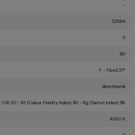
-
12684
0
80
F - Flood 31°
directionnel
CRI
92
- Rf (Colour Fidelity Index) 90 - Rg (Gamut Index) 98
4000 K