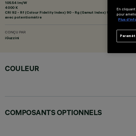
105.54 lm/W
4000 K
En cliquant
CRI
92
- Rf (Colour Fidelity Index) 90 - Rg (Gamut Index) 98
pour amélio
avec potentiomètre
Plus d’in
CONÇU PAR
Paramèt
iGuzzini
COULEUR
COMPOSANTS OPTIONNELS