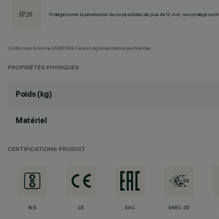
Protégé contre la pénétration de corps solides de plus de 12 mm, non protégé contre
Conforme à la norme EN60598-1 et aux réglementations pertinentes.
PROPRIÉTÉS PHYSIQUES
Poids (kg)
Matériel
CERTIFICATIONS PRODUIT
BIS
CE
EAC
ENEC-03