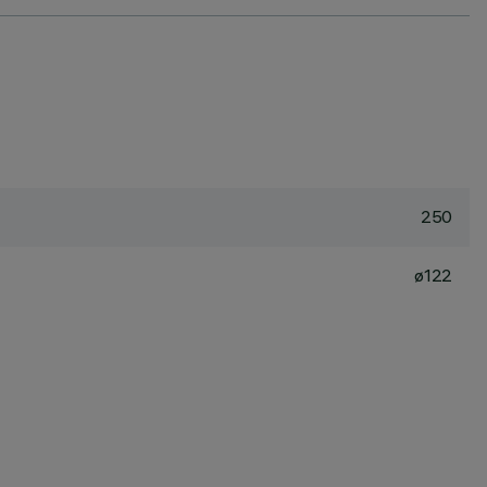
250
ø122