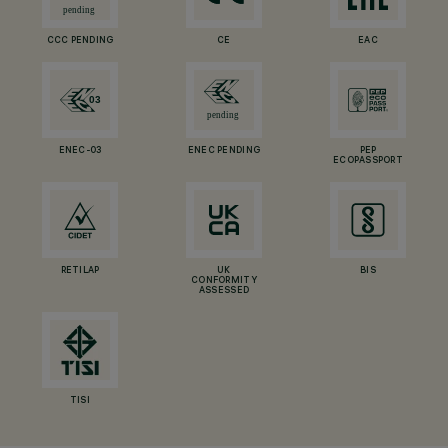
CCC PENDING
CE
EAC
ENEC-03
ENEC PENDING
PEP
ECOPASSPORT
RETILAP
UK
BIS
CONFORMITY
ASSESSED
TISI