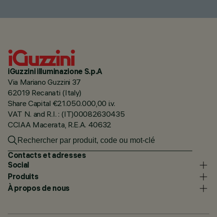
iGuzzini illuminazione S.p.A
Via Mariano Guzzini 37
62019 Recanati (Italy)
Share Capital €21.050.000,00 i.v.
VAT N. and R.I. : (IT)00082630435
CCIAA Macerata, R.E.A. 40632
Contacts et adresses
Social
Produits
À propos de nous