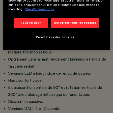
stockage de cookies sur votre appareil pour améliorer la navigation
Innovant système Push&Go qui facilite et réduit le
sur le site, analyser son utilisation et contribuer à nos efforts de
temps de changement de réfracteurs et d’accessoires,
marketing.
Plus d’informations
pour un changement en sécurité sur place.
Tout refuser
Autoriser tous les cookies
Possibilité d’installation simultanée de trois accessoires
plans et d'un extérieur dans le même corps éclairant.
Paramètres des cookies
Installation sur rail à tension de réseau.
L’appareil est en aluminium moulé sous pression et
matière thermoplastique.
Opti Beam Lens à haut rendement lumineux et angle de
faisceau réduit.
Versions LED à haut indice de rendu de couleur.
Haut confort visuel.
Inclinaison horizontale de 90° et rotation verticale de
360° avec blocage mécanique de l’orientation.
Dissipation passive.
Versions DALI-2 et Casambi.