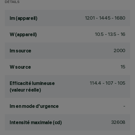
DÉTAILS
1201 - 1445 - 1680
lm (appareil)
10.5 - 13.5 - 16
W (appareil)
2000
lm source
15
W source
114.4 - 107 - 105
Efficacité lumineuse
(valeur réelle)
-
lm en mode d'urgence
32608
Intensité maximale (cd)