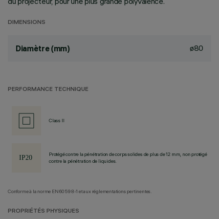
du projecteur, pour une plus grande polyvalence.
DIMENSIONS
ø80
Diamètre (mm)
PERFORMANCE TECHNIQUE
Class II
Protégé contre la pénétration de corps solides de plus de 12 mm, non protégé
contre la pénétration de liquides.
Conforme à la norme EN60598-1 et aux réglementations pertinentes.
PROPRIÉTÉS PHYSIQUES