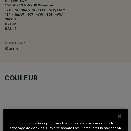
S - Spot 8.7°
10.5 W - 13.5 W - 16 W system
1201 lm - 1445 lm - 1680 lm system
114.4 lm/W - 107 lm/W - 105 lm/W
3500 K
CRI
92
DALI-2
CONÇU PAR
iGuzzini
COULEUR
PROFILO
En cliquant sur « Accepter tous les cookies », vous acceptez le
stockage de cookies sur votre appareil pour améliorer la navigation