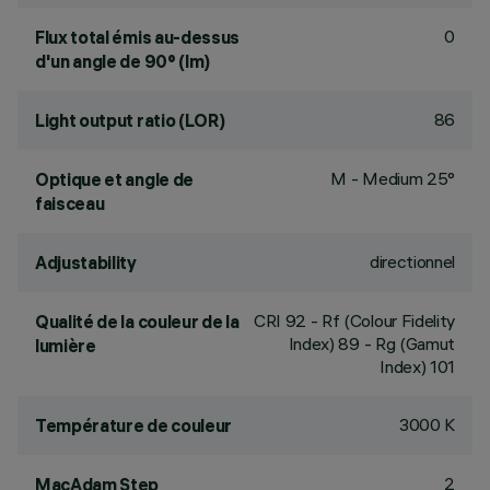
0
Flux total émis au-dessus
d'un angle de 90° (lm)
86
Light output ratio (LOR)
M - Medium 25°
Optique et angle de
faisceau
directionnel
Adjustability
CRI
92
- Rf (Colour Fidelity
Qualité de la couleur de la
Index) 89 - Rg (Gamut
lumière
Index) 101
3000 K
Température de couleur
2
MacAdam Step