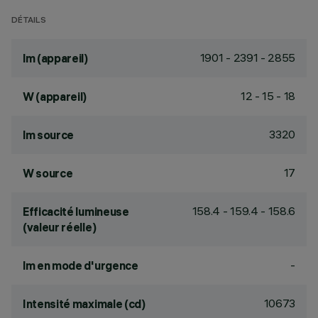
DÉTAILS
1901 - 2391 - 2855
lm (appareil)
12 - 15 - 18
W (appareil)
3320
lm source
17
W source
158.4 - 159.4 - 158.6
Efficacité lumineuse
(valeur réelle)
-
lm en mode d'urgence
10673
Intensité maximale (cd)