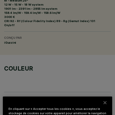
M - Medium 25°
12 W - 15 W - 18 W system
1901 lm - 2391 lm - 2855 lm system
158.4 lm/W - 159.4 lm/W - 158.6 lm/W
3000 K
CRI
92
- Rf (Colour Fidelity Index) 89 - Rg (Gamut Index) 101
On/off
CONÇU PAR
iGuzzini
COULEUR
PROFILO
En cliquant sur « Accepter tous les cookies », vous acceptez le
stockage de cookies sur votre appareil pour améliorer la navigation