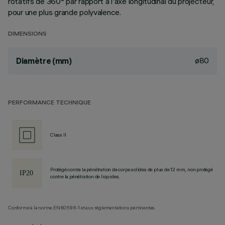
rotatifs de 360° par rapport à l'axe longitudinal du projecteur,
pour une plus grande polyvalence.
DIMENSIONS
ø80
Diamètre (mm)
PERFORMANCE TECHNIQUE
Class II
Protégé contre la pénétration de corps solides de plus de 12 mm, non protégé
contre la pénétration de liquides.
Conforme à la norme EN60598-1 et aux réglementations pertinentes.