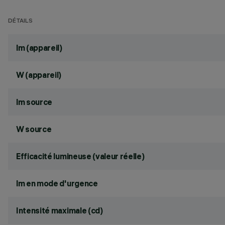
DÉTAILS
lm (appareil)
W (appareil)
lm source
W source
Efficacité lumineuse (valeur réelle)
lm en mode d'urgence
Intensité maximale (cd)