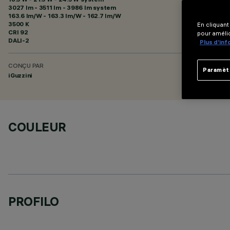
3027 lm - 3511 lm - 3986 lm system
163.6 lm/W - 163.3 lm/W - 162.7 lm/W
3500 K
En cliquant
CRI
92
pour amélio
DALI-2
Plus d’in
CONÇU PAR
Paramèt
iGuzzini
COULEUR
PROFILO