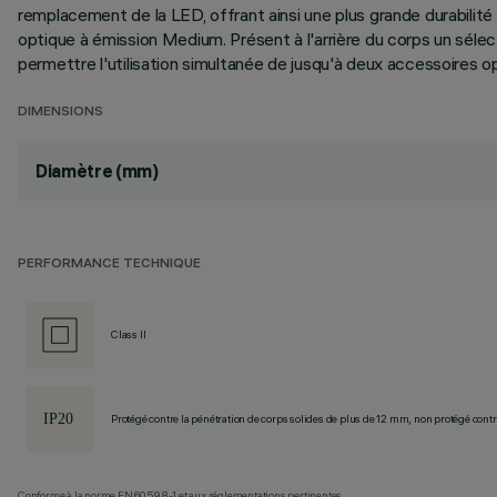
remplacement de la LED, offrant ainsi une plus grande durabili
optique à émission Medium. Présent à l'arrière du corps un séle
permettre l'utilisation simultanée de jusqu'à deux accessoires op
DIMENSIONS
Diamètre (mm)
PERFORMANCE TECHNIQUE
Class II
Protégé contre la pénétration de corps solides de plus de 12 mm, non protégé contre
Conforme à la norme EN60598-1 et aux réglementations pertinentes.