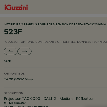
INTÉRIEURS
/
APPAREILS POUR RAILS TENSION DE RÉSEAU
/
TACK
/
Ø90MM
523F
COULEUR
OPTIONS
COMPOSANTS OPTIONNELS
DONNÉES TECHNIQU
523F
FAIT PARTIE DE
TACK Ø90MM
DESCRIPTION
Projecteur TACK Ø90 - DALI-2 - Medium - Réflecteur -
M - Medium 25°
18.5 W - 21.5 W - 24.5 W system