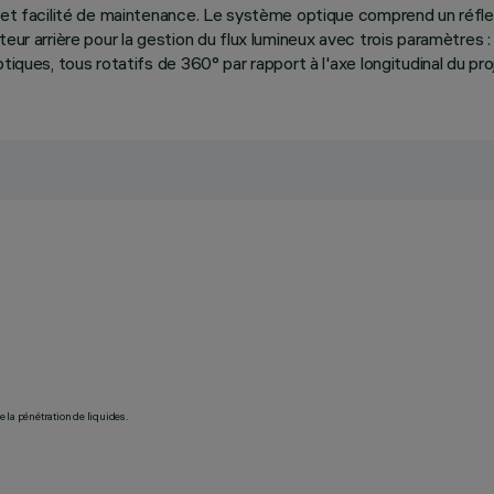
té et facilité de maintenance. Le système optique comprend un réf
cteur arrière pour la gestion du flux lumineux avec trois paramètr
tiques, tous rotatifs de 360° par rapport à l'axe longitudinal du pr
 la pénétration de liquides.