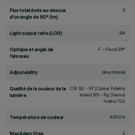
0
Flux total émis au-dessus
d'un angle de 90° (lm)
94
Light output ratio (LOR)
F - Flood 39°
Optique et angle de
faisceau
directionnel
Adjustability
CRI
92
- Rf (Colour Fidelity
Qualité de la couleur de la
Index) 89 - Rg (Gamut
lumière
Index) 102
4000 K
Température de couleur
2
MacAdam Step