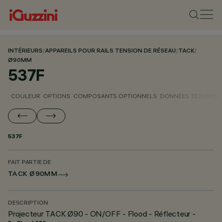
INTÉRIEURS
/
APPAREILS POUR RAILS TENSION DE RÉSEAU
/
TACK
/
Ø90MM
537F
COULEUR
OPTIONS
COMPOSANTS OPTIONNELS
DONNÉES TECHNIQU
537F
FAIT PARTIE DE
TACK Ø90MM
DESCRIPTION
Projecteur TACK Ø90 - ON/OFF - Flood - Réflecteur -