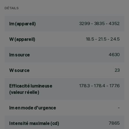
DÉTAILS
3299 - 3835 - 4352
lm (appareil)
18.5 - 21.5 - 24.5
W (appareil)
4630
lm source
23
W source
178.3 - 178.4 - 177.6
Efficacité lumineuse
(valeur réelle)
-
lm en mode d'urgence
7865
Intensité maximale (cd)