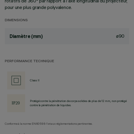
rotatifs de 360° par rapport à l'axe longitudinal du projecteur,
pour une plus grande polyvalence.
DIMENSIONS
ø90
Diamètre (mm)
PERFORMANCE TECHNIQUE
Class II
Protégé contre la pénétration de corps solides de plus de 12 mm, non protégé
contre la pénétration de liquides.
Conforme à la norme EN60598-1 et aux réglementations pertinentes.