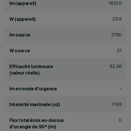
1612.5
lm (appareil)
25.9
W (appareil)
2150
lm source
21
W source
62.26
Efficacité lumineuse
(valeur réelle)
-
lm en mode d'urgence
1763
Intensité maximale (cd)
0
Flux total émis au-dessus
d'un angle de 90° (lm)