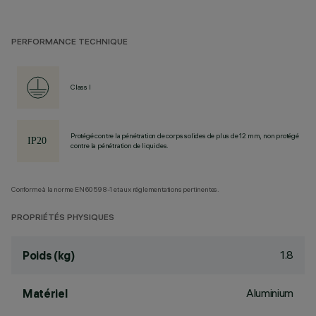
PERFORMANCE TECHNIQUE
Class I
Protégé contre la pénétration de corps solides de plus de 12 mm, non protégé
contre la pénétration de liquides.
Conforme à la norme EN60598-1 et aux réglementations pertinentes.
PROPRIÉTÉS PHYSIQUES
1.8
Poids (kg)
Aluminium
Matériel