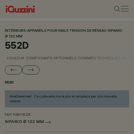
INTÉRIEURS
/
APPAREILS POUR RAILS TENSION DE RÉSEAU
/
SIPARIO
/
Ø 122 MM
552D
COULEUR
COMPOSANTS OPTIONNELS
DONNÉES TECHNIQUES
DONNÉ
552D
Avertissement : Ce code sera mis à jour et remplacé par une nouvelle
version.
FAIT PARTIE DE
SIPARIO Ø 122 MM