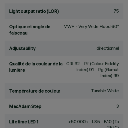
75
Light output ratio (LOR)
VWF - Very Wide Flood 60°
Optique et angle de
faisceau
directionnel
Adjustability
CRI
92
- Rf (Colour Fidelity
Qualité de la couleur de la
Index) 91 - Rg (Gamut
lumière
Index) 99
Tunable White
Température de couleur
3
MacAdam Step
>50,000h - L85 - B10 (Ta
Lifetime LED 1
25°C)