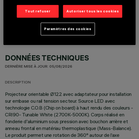
COMPOSANTS OPTIONNELS
Tout refuser
Autoriser tous les cookies
Paramètres des cookies
DONNÉES TECHNIQUES
DERNIÈRE MISE À JOUR: 05/08/2026
DESCRIPTION
Projecteur orientable Ø122 avec adaptateur pour installation
sur embase ou rail tension secteur. Source LED avec
technologie C.O.B (Chip on board) à haut rendu des couleurs -
CRI90- Tunable White (2700K-5000K). Corps réalisé en
fonderie d'aluminium sous pression avec bouchon arrière et
anneau frontal en matériau thermoplastique (Mass-Balance).
Le produit permet une rotation de 360° autour de l’axe