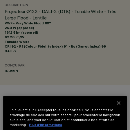
DESCRIPTION
Projecteur Ø122 - DALI-2 (DT8) - Tunable White - Très
Large Flood - Lentille
VWF - Very Wide Flood 60°
25.9 W (appareil)
1612.5 lm (appareil)
62.26 lm/W
Tunable White
CRI
92
- Rf (Colour Fidelity Index) 91 - Rg (Gamut Index) 99
DALI-2
CONÇU PAR
iGuzzini
COULEUR
En cliquant sur « Accepter tous les cookies », vous acceptez le
stockage de cookies sur votre appareil pour améliorer la navigation
sur le site, analyser son utilisation et contribuer à nos efforts de
marketing.
Plus d’informations