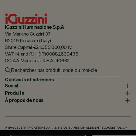
iGuzzini illuminazione S.p.A
Via Mariano Guzzini 37
62019 Recanati (Italy)
Share Capital €21.050.000,00 i.v.
VAT N. and R.I. : (IT)00082630435
CCIAA Macerata, R.E.A. 40632
Contacts et adresses
Social
Produits
À propos de nous
PRIVACY
CERTIFICATIONS
GARANTIE DE 5 ANS
SIGNALEMENTS
COOKIE POLICY
ACCESSIBILITY STATEMENT
NOS CODES
KNOWLEDGE BASE (LOGIN REQUIRED)