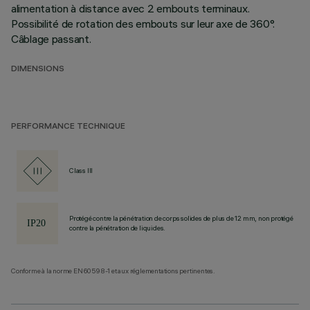
alimentation à distance avec 2 embouts terminaux.
Possibilité de rotation des embouts sur leur axe de 360°.
Câblage passant.
DIMENSIONS
PERFORMANCE TECHNIQUE
Class III
Protégé contre la pénétration de corps solides de plus de 12 mm, non protégé
contre la pénétration de liquides.
Conforme à la norme EN60598-1 et aux réglementations pertinentes.