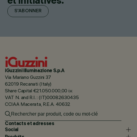
et initiatives.
S'ABONNER
iGuzzini illuminazione S.p.A
Via Mariano Guzzini 37
62019 Recanati (Italy)
Share Capital €21.050.000,00 i.v.
VAT N. and R.I. : (IT)00082630435
CCIAA Macerata, R.E.A. 40632
Contacts et adresses
Social
Produits