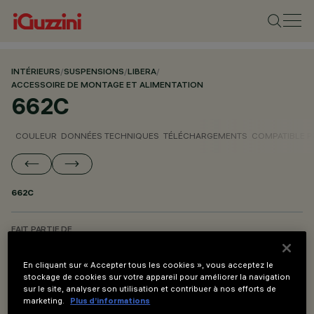
INTÉRIEURS
/
SUSPENSIONS
/
LIBERA
/
ACCESSOIRE DE MONTAGE ET ALIMENTATION
662C
COULEUR
DONNÉES TECHNIQUES
TÉLÉCHARGEMENTS
COMPATIBLE 
662C
FAIT PARTIE DE
LIBERA SYSTEM - ACCESSOIRE DE MONTAGE ET ALIMENTATION
En cliquant sur « Accepter tous les cookies », vous acceptez le
stockage de cookies sur votre appareil pour améliorer la navigation
DESCRIPTION
sur le site, analyser son utilisation et contribuer à nos efforts de
Patère encastrable Minimal pour alimentation avec 2
marketing.
Plus d’informations