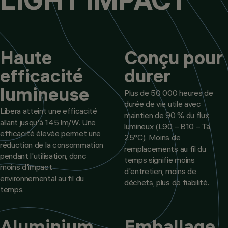
Haute
Conçu pour
efficacité
durer
lumineuse
Plus de 50 000 heures de
durée de vie utile avec
Libera atteint une efficacité
maintien de 90 % du flux
allant jusqu'à 145 lm/W. Une
lumineux (L90 – B10 – Ta
efficacité élevée permet une
25°C). Moins de
réduction de la consommation
remplacements au fil du
pendant l'utilisation, donc
temps signifie moins
moins d'impact
d'entretien, moins de
environnemental au fil du
déchets, plus de fiabilité.
temps.
Aluminium
Emballage