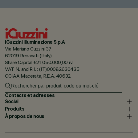
iGuzzini illuminazione S.p.A
Via Mariano Guzzini 37
62019 Recanati (Italy)
Share Capital €21.050.000,00 i.v.
VAT N. and R.I. : (IT)00082630435
CCIAA Macerata, R.E.A. 40632
Contacts et adresses
Social
Produits
À propos de nous