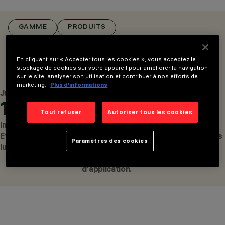
PRODUITS
1014
AWARDS
GAMME
PRODUITS
CONFIGURER
BROCHURE
En cliquant sur « Accepter tous les cookies », vous acceptez le
stockage de cookies sur votre appareil pour améliorer la navigation
sur le site, analyser son utilisation et contribuer à nos efforts de
LIBERA SYSTEM
LIBERA STAND-ALONE
marketing.
Plus d’informations
Jusqu'à
Jusqu'à
Jusqu'à
145
4
360°
Tout refuser
Autoriser tous les cookies
BROCHURE
lm/W
technologies
rotation des
CONFIGURER
Efficacité
optiques, pour
joints dans trois
Paramètres des cookies
lumineuse
une plus grande
plans.
polyvalence
d'application.