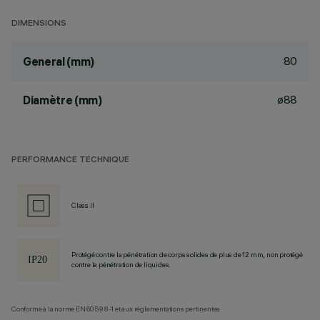
DIMENSIONS
80
General (mm)
ø88
Diamètre (mm)
PERFORMANCE TECHNIQUE
Class II
Protégé contre la pénétration de corps solides de plus de 12 mm, non protégé
contre la pénétration de liquides.
Conforme à la norme EN60598-1 et aux réglementations pertinentes.