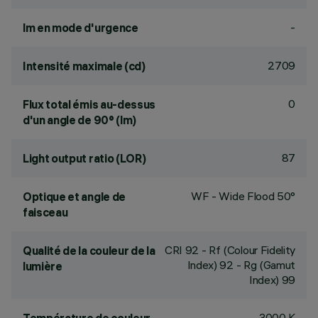
-
lm en mode d'urgence
2709
Intensité maximale (cd)
0
Flux total émis au-dessus
d'un angle de 90° (lm)
87
Light output ratio (LOR)
WF - Wide Flood 50°
Optique et angle de
faisceau
CRI
92
- Rf (Colour Fidelity
Qualité de la couleur de la
Index) 92 - Rg (Gamut
lumière
Index) 99
3000 K