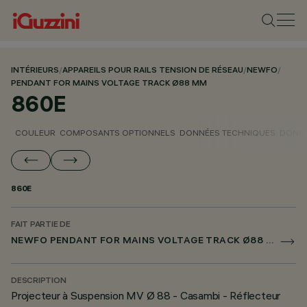
INTÉRIEURS
/
APPAREILS POUR RAILS TENSION DE RÉSEAU
/
NEWFO
/
PENDANT FOR MAINS VOLTAGE TRACK Ø88 MM
860E
COULEUR
COMPOSANTS OPTIONNELS
DONNÉES TECHNIQUES
DONNÉ
860E
FAIT PARTIE DE
NEWFO PENDANT FOR MAINS VOLTAGE TRACK Ø88 MM
DESCRIPTION
Projecteur à Suspension MV Ø 88 - Casambi - Réflecteur