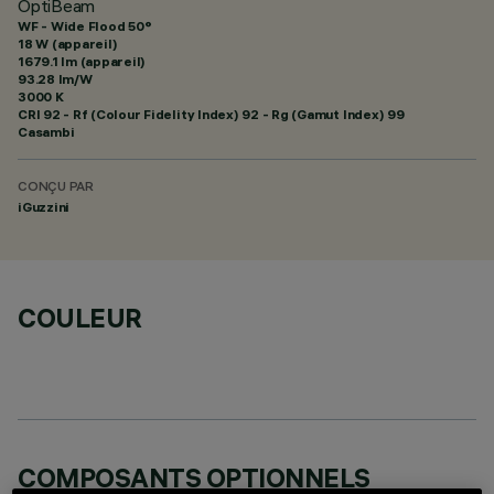
OptiBeam
WF - Wide Flood 50°
18 W (appareil)
1679.1 lm (appareil)
93.28 lm/W
3000 K
CRI
92
- Rf (Colour Fidelity Index) 92 - Rg (Gamut Index) 99
Casambi
CONÇU PAR
iGuzzini
COULEUR
COMPOSANTS OPTIONNELS